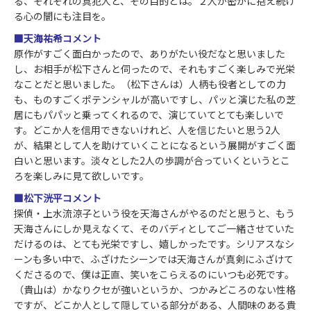
る、それぞれの真犯人と、その目的とは。２人が密かに抱え続け
る心の闇にも注目を。
■天海祐希コメント
原作がすごく面白かったので、ありがたい役だなと思いました
し、お相手が松下さんと伺ったので、それもすごく楽しみで光栄
なことだと思いました。（松下さんは）人柄も役者としての力
も、ものすごくポテンシャルが高いですし、パッと演じた私の芝
居にもパパッと乗ってくれるので、演じていてとても楽しいで
す。どこか人を信用できないけれど、人を信じたいと思う2人
が、結果として人を助けていくことになるという展開がすごく面
白いと思います。淡々とした2人の歩調が合っていくというとこ
ろを楽しみに見て欲しいです。
■松下洸平コメント
探偵・上水流涼子という役を天海さんがやるのだと思うと、もう
天海さんにしか見えなくて、そのバディとしてご一緒させていた
だけるのは、とても光栄ですし、嬉しかったです。シリアスなシ
ーンも多い中で、ふざけたシーンでは天海さんが真剣にふざけて
くださるので、僕は正直、笑いをこらえるのにいつも必死です。
（貴山は）かなりクセが強いというか、つかみどころのない性格
ですが、どこか人として隠している部分がある、人間味のある貴