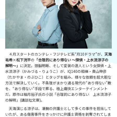
４月スタートのカンテレ・フジテレビ系“月10ドラマ”が、
天海
祐希
×
松下洸平
の
「合理的にあり得ない ～探偵・上水流涼子の
解明～」
に決定。頭脳明晰、そして変装の達人という女探偵・上
水流涼子（かみづる・りょうこ）が、IQ140の相棒・貴山伸彦
（たかやま・のぶひこ）とタッグを組み、様々な依頼を超大胆な
方法で解決していく。不条理がまかり通る現代の“あり得ない”敵
を、“あり得ない”手段で葬る、極上痛快エンターテインメント
だ。原作は柚月裕子氏の小説「合理的にあり得ない 上水流涼子
の解明」(講談社文庫)。
天海演じる涼子は、凄腕の弁護士として多くの事件を担当して
いたが、ある傷害事件をきっかけに弁護士資格を剥奪されてしま