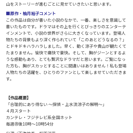
山をストーリーが進むごとに見せていきたいと思います。
■原作・柚月裕子コメント
この作品は自分が書いた小説のなかで、一番、楽しさを意識して
書いたものです。ドラマはその上を行くとびっきりのエンターテ
インメントで、小説の世界がさらに大きくなっています。登場人
物たちの背景もより深く作られていて「このあとどうなるの？」
とドキドキハラハラしました。早く、動く涼子や貴山が観たくて
たまりません。愉快で痛快で豪快。そして、胸がジーンとするよ
うな感動もあり、とても贅沢なドラマだと思います。ご覧になっ
た方も、胸がスカッとすることに間違いはありません！私も登場
人物たちの活躍を、ひとりのファンとして楽しませていただきま
す。
【作品概要】
「合理的にあり得ない ～探偵・上水流涼子の解明～」
４月スタート
カンテレ・フジテレビ系全国ネット
毎週㊊後10時～10時54分