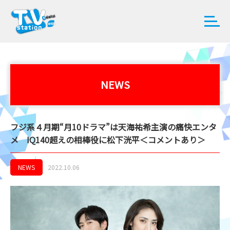
NEWS
フジ系４月期“月10ドラマ”は天海祐希主演の痛快エンタ
メ IQ140超えの相棒役に松下洸平＜コメントあり＞
NEWS
2022.10.06