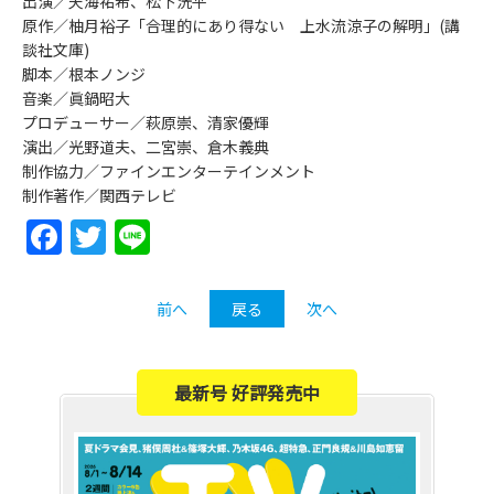
出演／天海祐希、松下洸平
原作／柚月裕子「合理的にあり得ない 上水流涼子の解明」(講
談社文庫)
脚本／根本ノンジ
音楽／眞鍋昭大
プロデューサー／萩原崇、清家優輝
演出／光野道夫、二宮崇、倉木義典
制作協力／ファインエンターテインメント
制作著作／関西テレビ
Facebook
Twitter
Line
前へ
戻る
次へ
最新号 好評発売中