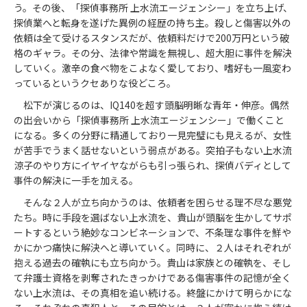
う。その後、「探偵事務所 上水流エージェンシー」を立ち上げ、
探偵業へと転身を遂げた異例の経歴の持ち主。殺しと傷害以外の
依頼は全て受けるスタンスだが、依頼料だけで200万円という破
格のギャラ。その分、法律や常識を無視し、超大胆に事件を解決
していく。激辛の食べ物をこよなく愛しており、嗜好も一風変わ
っているというクセありな役どころ。
松下が演じるのは、IQ140を超す頭脳明晰な青年・伸彦。偶然
の出会いから「探偵事務所 上水流エージェンシー」で働くこと
になる。多くの分野に精通しており一見完璧にも見えるが、女性
が苦手でうまく話せないという弱点がある。突拍子もない上水流
涼子のやり方にイヤイヤながらも引っ張られ、探偵バディとして
事件の解決に一手を加える。
そんな２人が立ち向かうのは、依頼者を困らせる理不尽な悪党
たち。時に手段を選ばない上水流を、貴山が頭脳を生かしてサポ
ートするという絶妙なコンビネーションで、不条理な事件を鮮や
かにかつ痛快に解決へと導いていく。同時に、２人はそれぞれが
抱える過去の確執にも立ち向かう。貴山は家族との確執を、そし
て弁護士資格を剥奪されたきっかけである傷害事件の記憶が全く
ない上水流は、その真相を追い続ける。終盤にかけて明らかにな