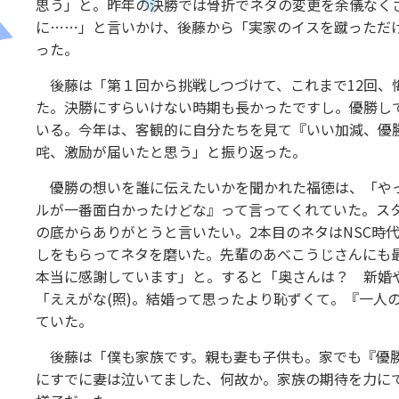
思う」と。昨年の決勝では骨折でネタの変更を余儀なくさ
に……」と言いかけ、後藤から「実家のイスを蹴っただ
った。
後藤は「第１回から挑戦しつづけて、これまで12回、
た。決勝にすらいけない時期も長かったですし。優勝し
いる。今年は、客観的に自分たちを見て『いい加減、優
咤、激励が届いたと思う」と振り返った。
優勝の想いを誰に伝えたいかを聞かれた福徳は、「やっ
ルが一番面白かったけどな』って言ってくれていた。ス
の底からありがとうと言いたい。2本目のネタはNSC時
しをもらってネタを磨いた。先輩のあべこうじさんにも
本当に感謝しています」と。すると「奥さんは？ 新婚
「ええがな(照)。結婚って思ったより恥ずくて。『一人
ていた。
後藤は「僕も家族です。親も妻も子供も。家でも『優勝
にすでに妻は泣いてました、何故か。家族の期待を力に