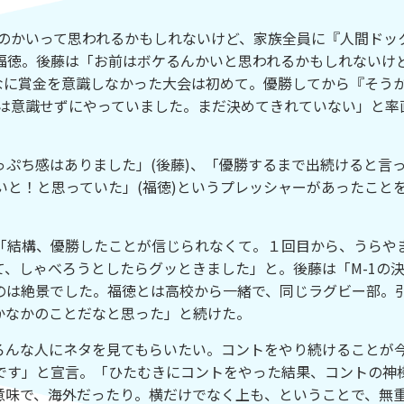
んのかいって思われるかもしれないけど、家族全員に『人間ドッ
福徳。後藤は「お前はボケるんかいと思われるかもしれないけ
なに賞金を意識しなかった大会は初めて。優勝してから『そう
とは意識せずにやっていました。まだ決めてきれていない」と率
ぷち感はありました」(後藤)、「優勝するまで出続けると言
いと！と思っていた」(福徳)というプレッシャーがあったこと
結構、優勝したことが信じられなくて。１回目から、うらや
、しゃべろうとしたらグッときました」と。後藤は「M-1の
のは絶景でした。福徳とは高校から一緒で、同じラグビー部。
かなかのことだなと思った」と続けた。
んな人にネタを見てもらいたい。コントをやり続けることが
です」と宣言。「ひたむきにコントをやった結果、コントの神
意味で、海外だったり。横だけでなく上も、ということで、無