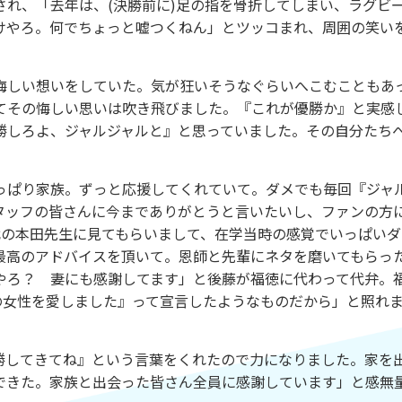
れ、「去年は、(決勝前に)足の指を骨折してしまい、ラグビ
けやろ。何でちょっと嘘つくねん」とツッコまれ、周囲の笑い
悔しい想いをしていた。気が狂いそうなぐらいへこむこともあ
てその悔しい思いは吹き飛びました。『これが優勝か』と実感
勝しろよ、ジャルジャルと』と思っていました。その自分たち
ぱり家族。ずっと応援してくれていて。ダメでも毎回『ジャ
タッフの皆さんに今までありがとうと言いたいし、ファンの方
代の本田先生に見てもらいまして、在学当時の感覚でいっぱいダ
最高のアドバイスを頂いて。恩師と先輩にネタを磨いてもらっ
やろ？ 妻にも感謝してます」と後藤が福徳に代わって代弁。
の女性を愛しました』って宣言したようなものだから」と照れ
してきてね』という言葉をくれたので力になりました。家を
できた。家族と出会った皆さん全員に感謝しています」と感無