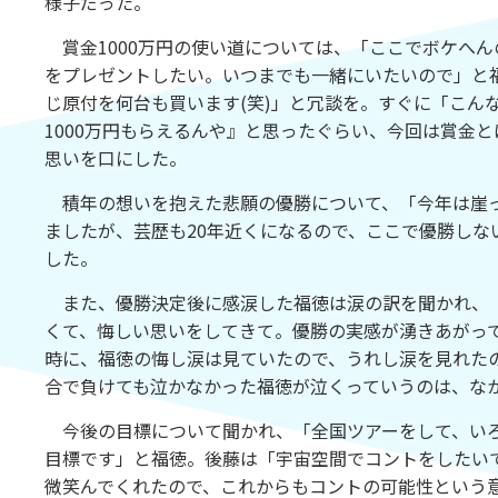
様子だった。
賞金1000万円の使い道については、「ここでボケへ
をプレゼントしたい。いつまでも一緒にいたいので」と
じ原付を何台も買います(笑)」と冗談を。すぐに「こん
1000万円もらえるんや』と思ったぐらい、今回は賞金
思いを口にした。
積年の想いを抱えた悲願の優勝について、「今年は崖っ
ましたが、芸歴も20年近くになるので、ここで優勝しな
した。
また、優勝決定後に感涙した福徳は涙の訳を聞かれ、「
くて、悔しい思いをしてきて。優勝の実感が湧きあがって
時に、福徳の悔し涙は見ていたので、うれし涙を見れた
合で負けても泣かなかった福徳が泣くっていうのは、な
今後の目標について聞かれ、「全国ツアーをして、いろ
目標です」と福徳。後藤は「宇宙空間でコントをしたい
微笑んでくれたので、これからもコントの可能性という