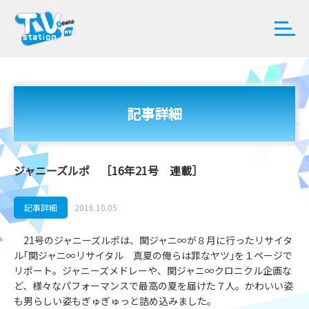
記事詳細
ジャニーズルポ ［16年21号 連載］
記事詳細
2016.10.05
21号のジャニーズルポは、関ジャニ∞が８月に行ったリサイタ
ル｢関ジャニ∞リサイタル 真夏の俺らは罪なヤツ｣を１ページで
リポート。ジャニーズメドレーや、関ジャニ∞クロニクル企画な
ど、様々なパフォーマンスで最高の夏を届けた７人。かわいい姿
も男らしい姿もぎゅぎゅっと詰め込みました。