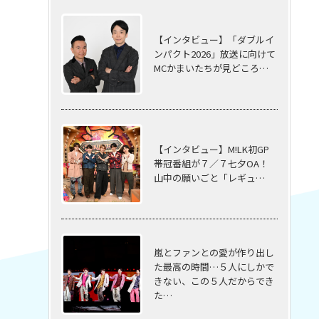
【インタビュー】「ダブルイ
ンパクト2026」放送に向けて
MCかまいたちが見どころ…
【インタビュー】M!LK初GP
帯冠番組が７／７七夕OA！
山中の願いごと「レギュ…
嵐とファンとの愛が作り出し
た最高の時間…５⼈にしかで
きない、この５⼈だからでき
た…