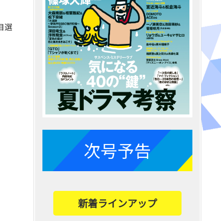
目選
！
次号予告
新着ラインアップ