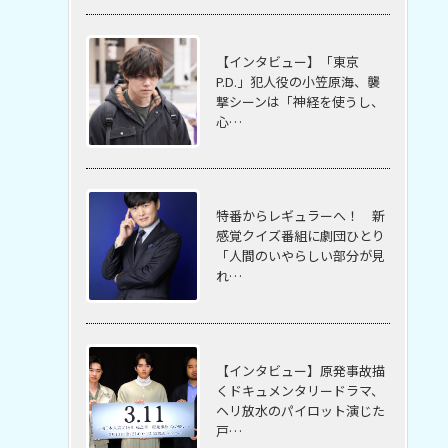
【インタビュー】「東京
P.D.」犯人役の小笠原海、襲
撃シーンは「神経を使うし、
心…
特番からレギュラーへ！ 新
感覚クイズ番組に劇団ひとり
「人間のいやらしい部分が見
れ…
【インタビュー】原発事故描
くドキュメンタリードラマ、
ヘリ放水のパイロット演じた
戸…