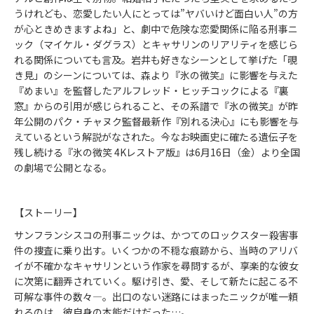
うけれども、恋愛したい人にとっては”ヤバいけど面白い人”の方
が心ときめきますよね」と、劇中で危険な恋愛関係に陥る刑事ニ
ック（マイケル・ダグラス）とキャサリンのリアリティを感じら
れる関係についても言及。岩井も好きなシーンとして挙げた「覗
き見」のシーンについては、森より『氷の微笑』に影響を与えた
『めまい』を監督したアルフレッド・ヒッチコックによる『裏
窓』からの引用が感じられること、その系譜で『氷の微笑』が昨
年公開のパク・チャヌク監督最新作『別れる決心』にも影響を与
えているという解説がなされた。今なお映画史に確たる遺伝子を
残し続ける『氷の微笑 4Kレストア版』は6月16日（金）より全国
の劇場で公開となる。
【ストーリー】
サンフランシスコの刑事ニックは、かつてのロックスター殺害事
件の捜査に乗り出す。いくつかの不穏な痕跡から、当時のアリバ
イが不確かなキャサリンという作家を尋問するが、享楽的な彼女
に次第に翻弄されていく。駆け引き、愛、そして新たに起こる不
可解な事件の数々―。出口のない迷路にはまったニックが唯一頼
れるのは、彼自身の本能だけだった…。