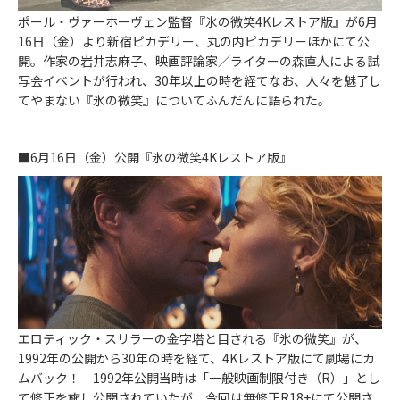
ポール・ヴァーホーヴェン監督『氷の微笑4Kレストア版』が6月
16日（金）より新宿ピカデリー、丸の内ピカデリーほかにて公
開。作家の岩井志麻子、映画評論家／ライターの森直人による試
写会イベントが行われ、30年以上の時を経てなお、人々を魅了し
てやまない『氷の微笑』についてふんだんに語られた。
■6月16日（金）公開『氷の微笑4Kレストア版』
エロティック・スリラーの金字塔と目される『氷の微笑』が、
1992年の公開から30年の時を経て、4Kレストア版にて劇場にカ
ムバック！ 1992年公開当時は「一般映画制限付き（R）」とし
て修正を施し公開されていたが、今回は無修正R18+にて公開さ