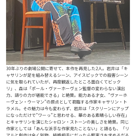
30年ぶりの劇場公開に寄せて、本作を再見した2人。岩井は「キ
ャサリンが足を組み替えるシーン、アイスピックでの殺害シーン
に気を取られていたが、再度観返したところ面白くてビック
リ」、森は「ポール・ヴァーホーヴェン監督の変わらない演出
力、語りの力が堪能できる」と絶賛。能力ある才女、”ヴァーホ
ーヴェン・ウーマン”の原点として君臨する作家キャサリン・ト
ラメル。その魅力は今も変わらず、岩井は「スクリーンにアップ
になっただけで”ワーっ”と思わせる、華のある素晴らしい存在」
とキャサリンを演じたシャロン・ストーンの美しさを絶賛。同じ
作家としては「あんな派手な作家見たことない」と語るも、「リ
アルと創作は全く別物。結婚相手にだったら堅実さを求めるだろ