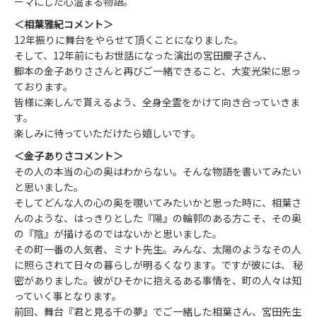
ーマにした心温まる物語。
＜相葉雅紀コメント＞
12年振りに舞台をやらせて頂くことになりました。
そして、12年前にもお世話になった演出の宮田慶子さん、
脚本の金子ありささんと再びご一緒できること、大変光栄に思っ
ております。
皆様に楽しんで貰えるよう、全身全霊をかけて向き合っていきま
す。
楽しみに待っていただけたら嬉しいです。
＜金子ありさコメント＞
その人の本当の心の奥はわからない。そんな物語を書いてみたい
と思いました。
そしてどんな人の心の奥を覗いてみたいかと思った時に、相葉さ
んのような、はっきりとした『陽』の輪郭のある方こそ、その奥
の『陰』が描けるのではないかと思いました。
その町一番の人気者、ミナト先生。みんな、太陽のようなその人
に照らされて日々の暮らしが明るくなります。ですが彼には、 秘
密がありました。彼がひそかに抱えるある事情を、町の人々は知
っていく事となります。
前回、舞台『君と見る千の夢』でご一緒した相葉さん、宮田先生