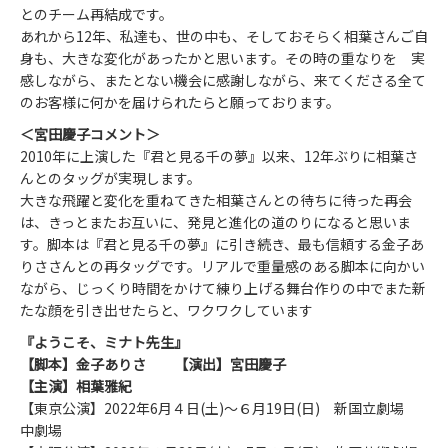
とのチーム再結成です。
あれから12年、私達も、世の中も、そしておそらく相葉さんご自
身も、大きな変化があったかと思います。その時の重なりを 実
感しながら、またとない機会に感謝しながら、来てくださる全て
のお客様に何かを届けられたらと願っております。
＜
宮田慶子
コメント＞
2010年に上演した『君と見る千の夢』以来、12年ぶりに相葉さ
んとのタッグが実現します。
大きな飛躍と変化を重ねてきた相葉さんとの待ちに待った再会
は、きっとまたお互いに、発見と進化の道のりになると思いま
す。脚本は『君と見る千の夢』に引き続き、最も信頼する金子あ
りささんとの再タッグです。リアルで重量感のある脚本に向かい
ながら、じっくり時間をかけて練り上げる舞台作りの中でまた新
たな顔を引き出せたらと、ワクワクしています
『ようこそ、ミナト先生』
【脚本】金子ありさ 【演出】宮田慶子
【主演】相葉雅紀
【東京公演】2022年6月４日(土)～６月19日(日) 新国立劇場
中劇場