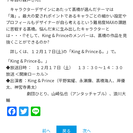
キャラクターデザインにあたって髙橋が選んだテーマは
「海」。最大の愛されポイントであるキャラごとの細かい設定や
プロフィールもデザイナーが自ら考えるという難易度MAXの課題
に苦戦する髙橋。悩んだ末に生み出したキャラクターと
は・・・!?そして、King & Princeのメンバーは、髙橋の作品を見
抜くことができるのか?
詳しくは、１２月１７日(土)の「King & Princeる。」で。
「King & Princeる。」
◆放送日時 ： １２月１７日（土） １３：３０～１４：３０
放送 ＜関東ローカル＞
◆出演者 ：King & Prince（平野紫耀、永瀬廉、髙橋海人、岸優
太、神宮寺勇太）
劇団ひとり、山崎弘也（アンタッチャブル）、浪川大
輔
Facebook
Twitter
Line
前へ
戻る
次へ