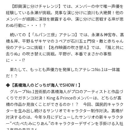
【即興演じ分けチャレンジ】では、メンバーの中で唯一声優を
経験している永瀬が挑戦。見事な演じ分けに浪川も大絶賛！他の
メンバーが順調に演技を披露する中、演じ分けに苦戦する岸が思
わぬ行動に・・・！？
続いての【「ルパン三世」アテレコ】では、永瀬＆神宮寺、髙
橋＆岸、平野＆ザキヤマの３ペアが石川五ェ門役・敵と赤ちゃん
役のアテレコに挑戦！【名作映画の吹き替え】では、『風と共に
去りぬ』の吹き替えに挑戦。平野が、本番でまさかの事態
に・・・!?
果たして、もっとも声優力を発揮したアテレコNo.1は一体誰
だ！？
◆
【髙橋海人のどっちが海人でSHOW！】
グループNo.1芸術肌の髙橋海人がプロのアーティストと作品づ
くりでガチンコ対決！King & Princeのメンバーは、どちらが髙
橋の作品か見抜くことができるのか！？ 今回、国民的キャラク
ターを生み出し続けるサンリオでキャラクター制作対決。髙橋が
対決するのは、今年９月にデビューしたサンリオの新キャラクタ
ー“ぺたぺたみにりあん”のキャラクターデザインを手掛ける入社
７年目の森戸さん。