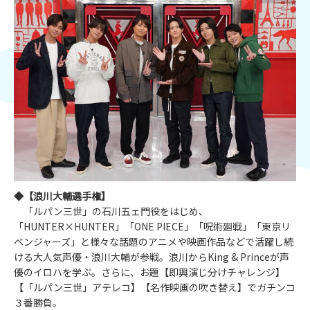
◆【浪川大輔選手権】
「ルパン三世」の石川五ェ門役をはじめ、
「HUNTER×HUNTER」「ONE PIECE」「呪術廻戦」「東京リ
ベンジャーズ」と様々な話題のアニメや映画作品などで活躍し続
ける大人気声優・浪川大輔が参戦。浪川からKing & Princeが声
優のイロハを学ぶ。さらに、お題【即興演じ分けチャレンジ】
【「ルパン三世」アテレコ】【名作映画の吹き替え】でガチンコ
３番勝負。