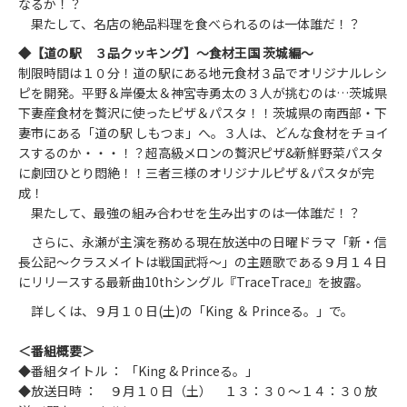
なるか！？
果たして、名店の絶品料理を食べられるのは一体誰だ！？
◆【道の駅 ３品クッキング】～食材王国 茨城編～
制限時間は１０分！道の駅にある地元食材３品でオリジナルレシ
ピを開発。平野＆岸優太＆神宮寺勇太の３人が挑むのは…茨城県
下妻産食材を贅沢に使ったピザ＆パスタ！！茨城県の南西部・下
妻市にある「道の駅 しもつま」へ。３人は、どんな食材をチョイ
スするのか・・・！？超高級メロンの贅沢ピザ&新鮮野菜パスタ
に劇団ひとり悶絶！！三者三様のオリジナルピザ＆パスタが完
成！
果たして、最強の組み合わせを生み出すのは一体誰だ！？
さらに、永瀬が主演を務める現在放送中の日曜ドラマ「新・信
長公記〜クラスメイトは戦国武将〜」の主題歌である９月１４日
にリリースする最新曲10thシングル『TraceTrace』を披露。
詳しくは、９月１０日(土)の「King ＆ Princeる。」で。
＜番組概要＞
◆番組タイトル ： 「King & Princeる。」
◆放送日時 ： ９月１０日（土） １３：３０～１４：３０放