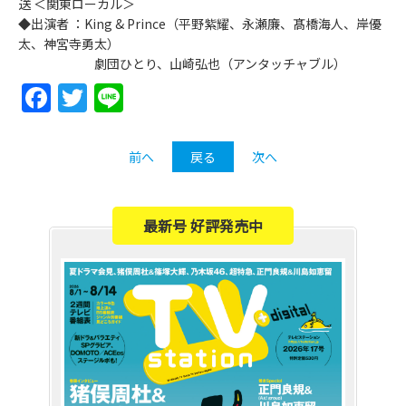
送 ＜関東ローカル＞
◆出演者 ：King & Prince（平野紫耀、永瀬廉、髙橋海人、岸優
太、神宮寺勇太）
劇団ひとり、山崎弘也（アンタッチャブル）
Facebook
Twitter
Line
前へ
戻る
次へ
最新号 好評発売中