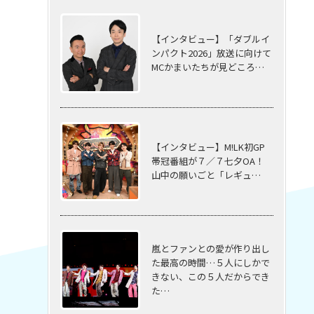
【インタビュー】「ダブルイ
ンパクト2026」放送に向けて
MCかまいたちが見どころ…
【インタビュー】M!LK初GP
帯冠番組が７／７七夕OA！
山中の願いごと「レギュ…
嵐とファンとの愛が作り出し
た最高の時間…５⼈にしかで
きない、この５⼈だからでき
た…