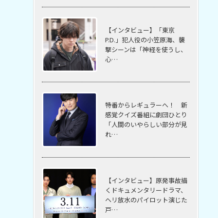
【インタビュー】「東京
P.D.」犯人役の小笠原海、襲
撃シーンは「神経を使うし、
心…
特番からレギュラーへ！ 新
感覚クイズ番組に劇団ひとり
「人間のいやらしい部分が見
れ…
【インタビュー】原発事故描
くドキュメンタリードラマ、
ヘリ放水のパイロット演じた
戸…