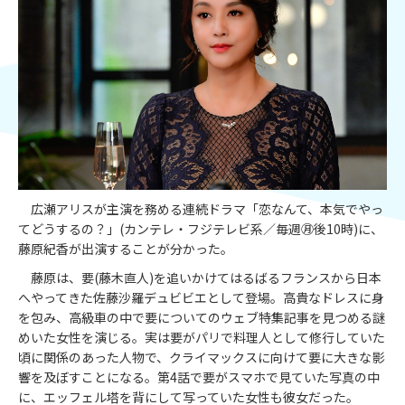
広瀬アリスが主演を務める連続ドラマ「恋なんて、本気でやっ
てどうするの？」(カンテレ・フジテレビ系／毎週㊊後10時)に、
藤原紀香が出演することが分かった。
藤原は、要(藤木直人)を追いかけてはるばるフランスから日本
へやってきた佐藤沙羅デュビビエとして登場。高貴なドレスに身
を包み、高級車の中で要についてのウェブ特集記事を見つめる謎
めいた女性を演じる。実は要がパリで料理人として修行していた
頃に関係のあった人物で、クライマックスに向けて要に大きな影
響を及ぼすことになる。第4話で要がスマホで見ていた写真の中
に、エッフェル塔を背にして写っていた女性も彼女だった。