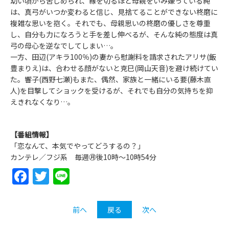
幼い頃から苦しめられ、縁を切るほど母親をいみ嫌っている純
は、真弓がいつか変わると信じ、見捨てることができない柊磨に
複雑な思いを抱く。それでも、母親思いの柊磨の優しさを尊重
し、自分も力になろうと手を差し伸べるが、そんな純の態度は真
弓の母心を逆なでしてしまい…。
一方、田辺(アキラ100％)の妻から慰謝料を請求されたアリサ(飯
豊まりえ)は、合わせる顔がないと克巳(岡山天音)を避け続けてい
た。響子(西野七瀬)もまた、偶然、家族と一緒にいる要(藤木直
人)を目撃してショックを受けるが、それでも自分の気持ちを抑
えきれなくなり…。
【番組情報】
「恋なんて、本気でやってどうするの？」
カンテレ／フジ系 毎週㊊後10時～10時54分
Facebook
Twitter
Line
前へ
戻る
次へ