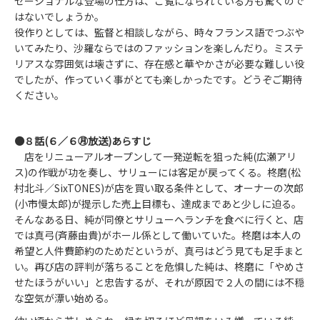
セーショナルな登場の仕方は、ご覧になられている方も驚くので
はないでしょうか。
役作りとしては、監督と相談しながら、時々フランス語でつぶや
いてみたり、沙羅ならではのファッションを楽しんだり。ミステ
リアスな雰囲気は壊さずに、存在感と華やかさが必要な難しい役
でしたが、作っていく事がとても楽しかったです。どうぞご期待
ください。
●８話(６／６㊊放送)あらすじ
店をリニューアルオープンして一発逆転を狙った純(広瀬アリ
ス)の作戦が功を奏し、サリューには客足が戻ってくる。柊磨(松
村北斗／SixTONES)が店を買い取る条件として、オーナーの次郎
(小市慢太郎)が提示した売上目標も、達成まであと少しに迫る。
そんなある日、純が同僚とサリューへランチを食べに行くと、店
では真弓(斉藤由貴)がホール係として働いていた。柊磨は本人の
希望と人件費節約のためだというが、真弓はどう見ても足手まと
い。再び店の評判が落ちることを危惧した純は、柊磨に「やめさ
せたほうがいい」と忠告するが、それが原因で２人の間には不穏
な空気が漂い始める。