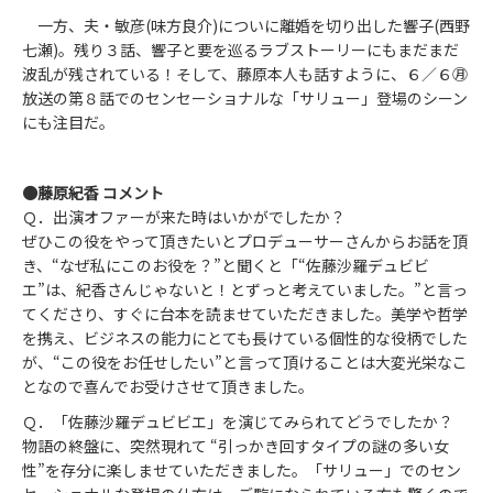
一方、夫・敏彦(味方良介)についに離婚を切り出した響子(西野
七瀬)。残り３話、響子と要を巡るラブストーリーにもまだまだ
波乱が残されている！そして、藤原本人も話すように、６／６㊊
放送の第８話でのセンセーショナルな「サリュー」登場のシーン
にも注目だ。
●藤原紀香 コメント
Ｑ．出演オファーが来た時はいかがでしたか？
ぜひこの役をやって頂きたいとプロデューサーさんからお話を頂
き、“なぜ私にこのお役を？”と聞くと「“佐藤沙羅デュビビ
エ”は、紀香さんじゃないと！とずっと考えていました。”と言っ
てくださり、すぐに台本を読ませていただきました。美学や哲学
を携え、ビジネスの能力にとても長けている個性的な役柄でした
が、“この役をお任せしたい”と言って頂けることは大変光栄なこ
となので喜んでお受けさせて頂きました。
Ｑ．「佐藤沙羅デュビビエ」を演じてみられてどうでしたか？
物語の終盤に、突然現れて “引っかき回すタイプの謎の多い女
性”を存分に楽しませていただきました。「サリュー」でのセン