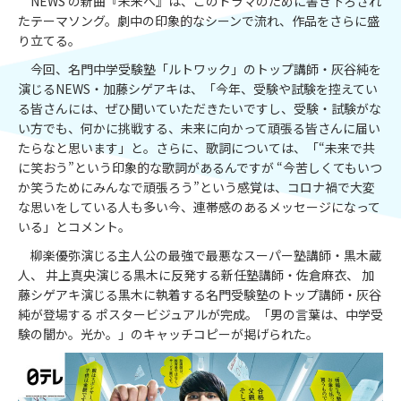
NEWS の新曲『未来へ』は、このドラマのために書き下ろされ
たテーマソング。劇中の印象的なシーンで流れ、作品をさらに盛
り立てる。
今回、名門中学受験塾「ルトワック」のトップ講師・灰谷純を
演じるNEWS・加藤シゲアキは、「今年、受験や試験を控えてい
る皆さんには、ぜひ聞いていただきたいですし、受験・試験がな
い方でも、何かに挑戦する、未来に向かって頑張る皆さんに届い
たらなと思います」と。さらに、歌詞については、「“未来で共
に笑おう”という印象的な歌詞があるんですが “今苦しくてもいつ
か笑うためにみんなで頑張ろう”という感覚は、コロナ禍で大変
な思いをしている人も多い今、連帯感のあるメッセージになって
いる」とコメント。
柳楽優弥演じる主人公の最強で最悪なスーパー塾講師・黒木蔵
人、 井上真央演じる黒木に反発する新任塾講師・佐倉麻衣、 加
藤シゲアキ演じる黒木に執着する名門受験塾のトップ講師・灰谷
純が登場する ポスタービジュアルが完成。「男の言葉は、中学受
験の闇か。光か。」のキャッチコピーが掲げられた。