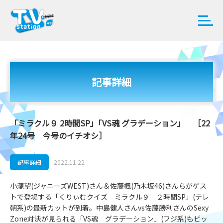
記事詳細
「ミラクル９ 2時間SP」｢VS魂 グラデーション」 ［22
年24号 今号のイチオシ］
記事詳細
2022.11.22
小瀧望(ジャニーズWEST)さん＆佐藤楓(乃木坂46)さんらがゲス
トで登場する「くりぃむクイズ ミラクル９ ２時間SP」(テレ
朝系)の最新カットが到着。中島健人さんvs佐藤勝利さんのSexy
Zone対決が見られる「VS魂 グラデーション」(フジ系)もピッ