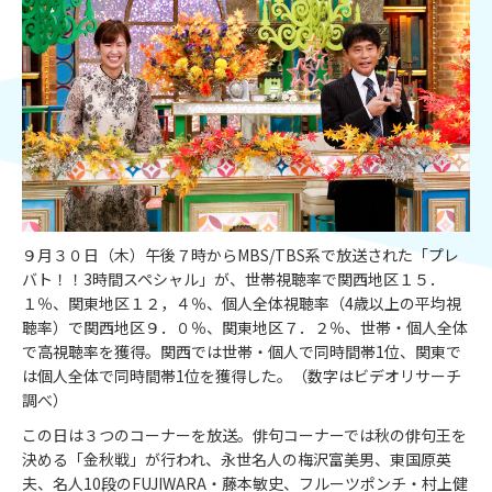
９月３０日（木）午後７時からMBS/TBS系で放送された「プレ
バト！！3時間スペシャル」が、世帯視聴率で関西地区１５．
１％、関東地区１２，４％、個人全体視聴率（4歳以上の平均視
聴率）で関西地区９．０％、関東地区７．２％、世帯・個人全体
で高視聴率を獲得。関西では世帯・個人で同時間帯1位、関東で
は個人全体で同時間帯1位を獲得した。（数字はビデオリサーチ
調べ）
この日は３つのコーナーを放送。俳句コーナーでは秋の俳句王を
決める「金秋戦」が行われ、永世名人の梅沢富美男、東国原英
夫、名人10段のFUJIWARA・藤本敏史、フルーツポンチ・村上健