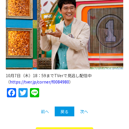
10月7日（木）18：59までTVerで見逃し配信中
（
https://tver.jp/corner/f0084980
）
Facebook
Twitter
Line
前へ
戻る
次へ