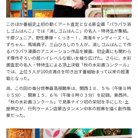
このほか番組史上初の動くアート査定となる新企画「パラパラ消
しゴムはんこ」では「消しゴムはんこ」の名人・特待生が集結。
千原ジュニア、野性爆弾・くっきー！、南海キャンディーズ・し
ずちゃん、馬場典子、三山ひろしの５人が、消しゴムはんこで作
るパラパラ漫画のアニメーション作品を披露。初企画にも関わら
ず傑作ぞろいの超ハイレベルな戦いを繰り広げた。さらに、水彩
画査定の名人・特待生による頂上決戦「秋の水彩画コンクール」
では、上位５人が100点満点を叩き出す番組始まって以来の超激
戦となった。
尚、この回の毎分世帯最高視聴率は、関西１８．５％（午後８時
０５分）、関東１５．６％（午後８時０３分）を記録。東西共、
「秋の水彩画コンクール」で見事ナイツ初の栄冠を手にした･土
屋伸之が、行列ラーメン店蒙古タンメン中本の厨房を描く創作風
景だった。