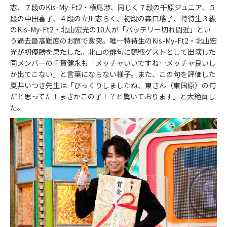
志、７段のKis-My-Ft2・横尾渉、同じく７段の千原ジュニア、５
段の中田喜子、４段の立川志らく、初段の森口瑤子、特待生３級
のKis-My-Ft2・北山宏光の10人が「バッテリー切れ間近」とい
う過去最高難度のお題で激突。唯一特待生のKis-My-Ft2・北山宏
光が初優勝を果たした。北山の俳句に観戦ゲストとして出演した
同メンバーの千賀健永も「メッチャいいですね…メッチャ良いし
か出てこない」と言葉にならない様子。また、この句を評価した
夏井いつき先生は「びっくりしましたね、東さん（東国原）の句
だと思ってた！まさかこの子！？と驚いております」と大絶賛し
た。