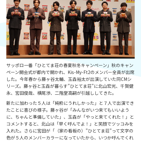
サッポロ一番「ひとてま荘の春夏秋冬キャンペーン」秋のキャン
ペーン開会式が都内で開かれ、Kis-My-Ft2のメンバー全員が出席
した。今年春から藤ヶ谷太輔、玉森裕太が出演していた同CMシ
リーズ。藤ヶ谷と玉森が暮らす”ひとてま荘”に北山宏光、千賀健
永、宮田俊哉、横尾渉、二階堂高嗣が引越ししてきた。
新たに加わった５人は「純粋にうれしかった」と７人で出演でき
たことに喜びの様子。藤ヶ谷が「みんながいつ来てもいいよう
に、ちゃんと準備していた」、玉森が「やっと来てくれた！」と
コメントすると、北山は「早く呼んでよ！」と笑顔でツッコみを
入れた。さらに宮田が「（家の看板の）”ひとてま荘”って文字の
色が５人のメンバーカラーになっていたから、いつか呼んでくれ