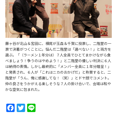
藤ヶ谷が北山＆宮田に、横尾が玉森＆千賀に投票し、二階堂の一
票で決着がつくことに。悩んだ二階堂は「選べない！」と両方を
選ぶ。「（ラーメン１年分は）７人全員でひとてまかけながら食
べましょう！争うのはやめよう！」と二階堂の優しい判決に６人
は納得の表情。しかし最終的に「メンバー全員に１年分贈呈！」
と発表され、６人が「これはニカのおかげだ」と称賛すると、二
階堂が「うん、俺に感謝してな！（笑）」とドヤ顔でコメント。
仲の良さをうかがえる楽しそうな７人の掛け合いで、会場は和や
かな空気に包まれた。
Facebook
Twitter
Line