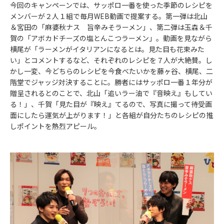
今回のキャンペーンでは、サッポロ一番を使った季節のレシピを
メンバーが２人１組で毎月WEB動画で提案する。第一弾は北山
＆宮田の「麻婆秋ナス 旨辛みそラーメン」、第二弾は玉森＆千
賀の「アボカドチーズの塩とんこつラーメン」。動画を見ながら
横尾が「ラーメンがイタリアンになるとは。見た目も花束みた
い」とコメントするなど、それぞれのレシピを７人が大絶賛。し
かし一変、今どちらのレシピを今食べたいかを藤ヶ谷、横尾、二
階堂でジャッジ対決することに。勝者にはサッポロ一番１年分が
贈呈されるとのことで、北山「追いラー油で『音映え』もしてい
る！」、千賀「見た目が『映え』てるので、写真に撮って待受画
面にしたら運気が上がります！」と各組が自分たちのレシピの推
しポイントを熱烈アピール。