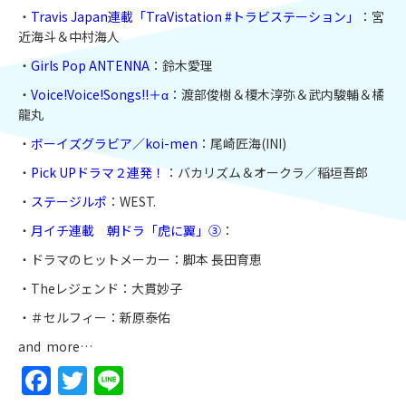
・
Travis Japan連載「TraVistation #トラビステーション」
：宮
近海斗＆中村海人
・
Girls Pop ANTENNA
：鈴木愛理
・
Voice!Voice!Songs!!＋α
：渡部俊樹＆榎木淳弥＆武内駿輔＆橘
龍丸
・
ボーイズグラビア／koi-men
：尾崎匠海(INI)
・
Pick UPドラマ２連発！
：バカリズム＆オークラ／稲垣吾郎
・
ステージルポ
：WEST.
・
月イチ連載 朝ドラ「虎に翼」③
：
・ドラマのヒットメーカー：脚本 長田育恵
・Theレジェンド：大貫妙子
・＃セルフィー：新原泰佑
and more…
Facebook
Twitter
Line