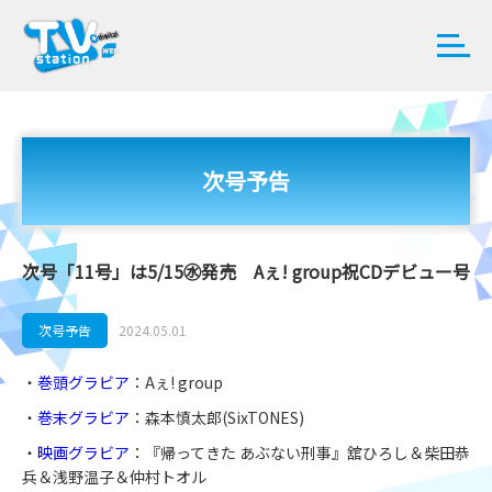
次号予告
次号「11号」は5/15㊌発売 Aぇ! group祝CDデビュー号
次号予告
2024.05.01
・
巻頭グラビア
：Aぇ! group
・
巻末グラビア
：森本慎太郎(SixTONES)
・
映画グラビア
：『帰ってきた あぶない刑事』舘ひろし＆柴田恭
兵＆浅野温子＆仲村トオル