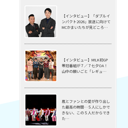
【インタビュー】「ダブルイ
ンパクト2026」放送に向けて
MCかまいたちが見どころ…
【インタビュー】M!LK初GP
帯冠番組が７／７七夕OA！
山中の願いごと「レギュ…
嵐とファンとの愛が作り出し
た最高の時間…５⼈にしかで
きない、この５⼈だからでき
た…