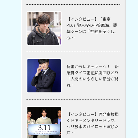
【インタビュー】「東京
P.D.」犯人役の小笠原海、襲
撃シーンは「神経を使うし、
心…
特番からレギュラーへ！ 新
感覚クイズ番組に劇団ひとり
「人間のいやらしい部分が見
れ…
【インタビュー】原発事故描
くドキュメンタリードラマ、
ヘリ放水のパイロット演じた
戸…