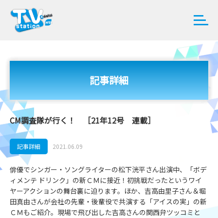
記事詳細
CM調査隊が行く！ ［21年12号 連載］
記事詳細
2021.06.09
俳優でシンガー・ソングライターの松下洸平さん出演中、「ボデ
ィメンテ ドリンク」の新ＣＭに接近！初挑戦だったというワイ
ヤーアクションの舞台裏に迫ります。ほか、吉高由里子さん＆堀
田真由さんが会社の先輩・後輩役で共演する「アイスの実」の新
ＣＭもご紹介。現場で飛び出した吉高さんの関西弁ツッコミと