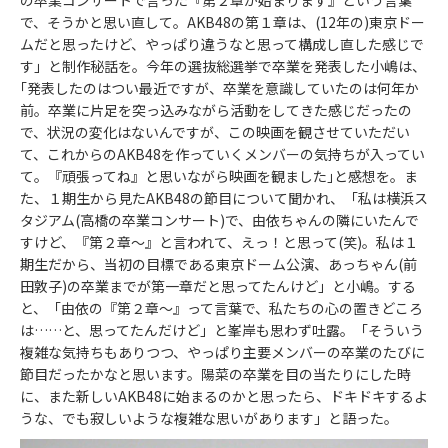
の卒業コンサートで言った『第２章が始まります』という言葉
で、そうかと思い直して。AKB48の第１章は、(12年の)東京ドー
ムだと思ったけど、やっぱり違うなと思って構成し直した感じで
す」と制作秘話を。今年の選抜総選挙で卒業を発表した小嶋は、
｢発表したのはつい最近ですが、卒業を意識していたのは何年か
前。卒業に片足を突っ込みながら活動をしてきた感じだったの
で、状況の変化はないんですが、この映画を観させていただい
て、これからのAKB48を作っていくメンバーの気持ちが入ってい
て。『頑張ってね』と思いながら映画を観ました｣と感想を。ま
た、１期生から見たAKB48の節目について聞かれ、「私は横浜ス
タジアム(高橋の卒業コンサート)で、由依ちゃんの隣にいたんで
すけど、『第２章～』と言われて、えっ！と思って(笑)。私は１
期生だから、当初の目標である東京ドーム公演、あっちゃん(前
田敦子)の卒業までが第一章だと思ってたんけど」と小嶋。する
と、「由依の『第２章～』って言葉で、私たちの心の置きどころ
は……と、思ってたんだけど」と峯岸も思わず吐露。「そういう
複雑な気持ちもありつつ、やっぱり主要メンバーの卒業のたびに
節目だったかなと思います。陽菜の卒業を目の当たりにした時
に、また新しいAKB48に始まるのかと思ったら、ドキドキするよ
うな、でも寂しいような複雑な思いがあります」と語った。