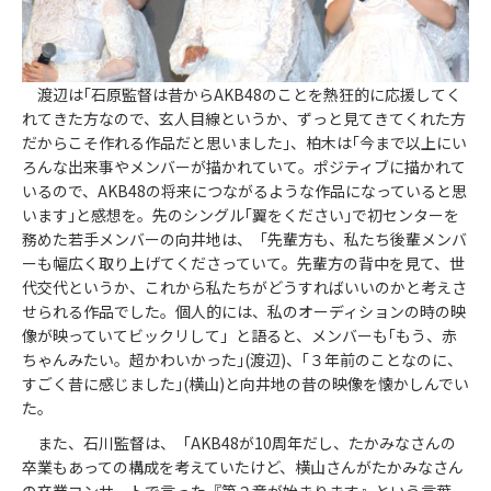
渡辺は｢石原監督は昔からAKB48のことを熱狂的に応援してく
れてきた方なので、玄人目線というか、ずっと見てきてくれた方
だからこそ作れる作品だと思いました｣、柏木は｢今まで以上にい
ろんな出来事やメンバーが描かれていて。ポジティブに描かれて
いるので、AKB48の将来につながるような作品になっていると思
います｣と感想を。先のシングル｢翼をください｣で初センターを
務めた若手メンバーの向井地は、「先輩方も、私たち後輩メンバ
ーも幅広く取り上げてくださっていて。先輩方の背中を見て、世
代交代というか、これから私たちがどうすればいいのかと考えさ
せられる作品でした。個人的には、私のオーディションの時の映
像が映っていてビックリして」と語ると、メンバーも｢もう、赤
ちゃんみたい。超かわいかった｣(渡辺)、｢３年前のことなのに、
すごく昔に感じました｣(横山)と向井地の昔の映像を懐かしんでい
た。
また、石川監督は、「AKB48が10周年だし、たかみなさんの
卒業もあっての構成を考えていたけど、横山さんがたかみなさん