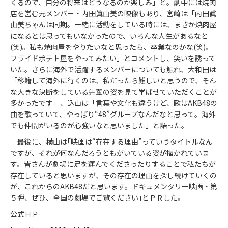
くるので、自分の将来はどうなるのか楽しみ」と。劇中には焼肉
店を営む元メンバー・内田眞由美の映像もあり、宮崎は「内田眞
由美ちゃんは同期。一緒に活動をしている時には、まさか焼肉屋
になるとは思ってもいなかったので、いろんな人生があるなと
(笑)。私も焼肉屋をやりたいなと思ったら、卒業なのかな(笑)。
フライドポテト屋をやってみたい」とコメントし、笑いを誘って
いた。さらに海外で活躍するメンバーについても触れ、大和田は
「移籍して海外に行くのは、私だったら難しいと思うので、そん
な大きな決断をしている先輩の姿を見て学ばせていただくことが
多かったです」、込山は「言葉や文化も違うけど、歌はAKB48の
曲を歌っていて、やっぱり“48”グループなんだなと思って。海外
でも仲間がいるのが心強いなと思いました」と語った。
最後に、横山は｢映画は“存在する理由”っていうタイトルなん
ですが、それが何なんだろうともがいている姿が描かれていま
す。皆さんが劇場に足を運んでくださったりすることで私たちが
存在していると思いますが、その存在の理由を探し続けていくの
が、これからのAKB48だと思います。ドキュメンタリー映画・第
５弾、ぜひ、全国の劇場でご覧ください｣とＰＲした。
公式ＨＰ