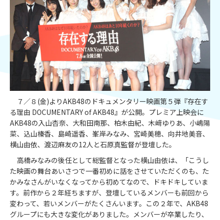
７／８(金)よりAKB48のドキュメンタリー映画第５弾『存在す
る理由 DOCUMENTARY of AKB48』が公開。プレミア上映会に
AKB48の入山杏奈、大和田南那、柏木由紀、木﨑ゆりあ、小嶋陽
菜、込山榛香、島崎遥香、峯岸みなみ、宮崎美穂、向井地美音、
横山由依、渡辺麻友の12人と石原真監督が登壇した。
高橋みなみの後任として総監督となった横山由依は、「こうし
た映画の舞台あいさつで一番初めに話をさせていただくのも、た
かみなさんがいなくなってから初めてなので、ドキドキしていま
す。前作から２年経ちますが、登壇しているメンバーも前回から
変わって、若いメンバーがたくさんいます。この２年で、AKB48
グループにも大きな変化がありました。メンバーが卒業したり、