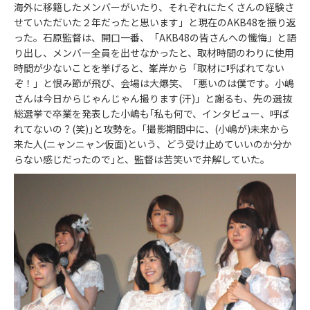
海外に移籍したメンバーがいたり、それぞれにたくさんの経験さ
せていただいた２年だったと思います」と現在のAKB48を振り返
った。石原監督は、開口一番、「AKB48の皆さんへの懺悔」と語
り出し、メンバー全員を出せなかったと、取材時間のわりに使用
時間が少ないことを挙げると、峯岸から「取材に呼ばれてない
ぞ！」と恨み節が飛び、会場は大爆笑、「悪いのは僕です。小嶋
さんは今日からじゃんじゃん撮ります(汗)」と謝るも、先の選抜
総選挙で卒業を発表した小嶋も｢私も何で、インタビュー、呼ば
れてないの？(笑)｣と攻勢を。｢撮影期間中に、(小嶋が)未来から
来た人(ニャンニャン仮面)という、どう受け止めていいのか分か
らない感じだったので｣と、監督は苦笑いで弁解していた。