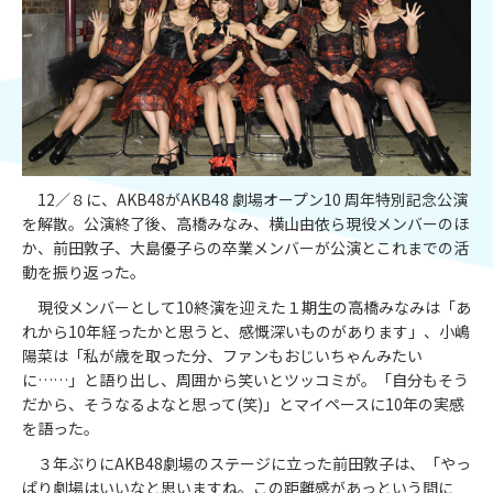
12／８に、AKB48がAKB48 劇場オープン10 周年特別記念公演
を解散。公演終了後、高橋みなみ、横山由依ら現役メンバーのほ
か、前田敦子、大島優子らの卒業メンバーが公演とこれまでの活
動を振り返った。
現役メンバーとして10終演を迎えた１期生の高橋みなみは「あ
れから10年経ったかと思うと、感慨深いものがあります」、小嶋
陽菜は「私が歳を取った分、ファンもおじいちゃんみたい
に……」と語り出し、周囲から笑いとツッコミが。「自分もそう
だから、そうなるよなと思って(笑)」とマイペースに10年の実感
を語った。
３年ぶりにAKB48劇場のステージに立った前田敦子は、「やっ
ぱり劇場はいいなと思いますね。この距離感があっという間に