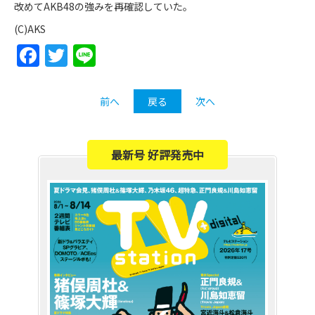
改めてAKB48の強みを再確認していた。
(C)AKS
Facebook
Twitter
Line
前へ
戻る
次へ
最新号 好評発売中