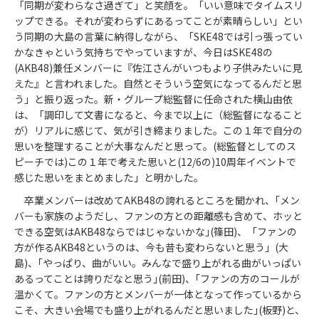
「同期が変わらなさ過ぎて」と笑顔を。「いい意味でタイムスリ
ップできる。それが変わらずにあるってことが素晴らしい」とい
う同期の大島の言葉に納得しながら、「SKE48では引っ張ってい
かなきゃという気持ちでやっていますが、今日はSKE48の
(AKB48)兼任メンバーに『佐江さんがいつもより子供みたいに見
えた』と言われました。自然とそういう空気になってるんだと思
う」と振り返った。新・グループ総監督に任命された横山由依
は、「調印して文書になると、今まで以上に（総監督になること
が）リアルに感じて、気が引き締まりました。この１年で自分の
思いを整理することが大事なんだと思って。(総監督としてのス
ピーチでは)この１年で考えた思いと(12/6の)10周年イベントで
感じた思いをまとめました」と明かした。
卒業メンバーは改めてAKB48の誇れるところを聞かれ、｢メン
バーも家族のようだし、ファンの方との距離感も含めて、ホッと
できる空気はAKB48ならではじゃないかな｣(篠田)、「ファンの
方が作るAKB48というのは、今も昔も変わらないと思う」(大
島)、｢やっぱり、曲がいい。みんなで盛り上がれる曲がいっぱい
あるってことは誇りだなと思う｣(前田)、｢ファンの方のコールが
温かくて。ファンの方とメンバーが一体となって作っているから
こそ、大きい会場でも盛り上がれるんだと思いました｣(板野)と、