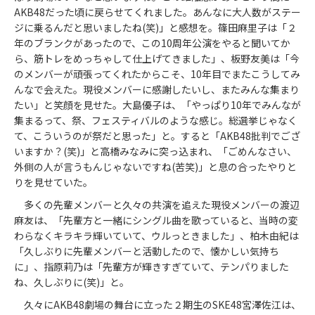
AKB48だった頃に戻らせてくれました。あんなに大人数がステー
ジに乗るんだと思いましたね(笑)」と感想を。篠田麻里子は「２
年のブランクがあったので、この10周年公演をやると聞いてか
ら、筋トレをめっちゃして仕上げてきました」、板野友美は「今
のメンバーが頑張ってくれたからこそ、10年目でまたこうしてみ
んなで会えた。現役メンバーに感謝したいし、またみんな集まり
たい」と笑顔を見せた。大島優子は、「やっぱり10年でみんなが
集まるって、祭、フェスティバルのような感じ。総選挙じゃなく
て、こういうのが祭だと思った」と。すると「AKB48批判でござ
いますか？(笑)」と高橋みなみに突っ込まれ、「ごめんなさい、
外側の人が言うもんじゃないですね(苦笑)」と息の合ったやりと
りを見せていた。
多くの先輩メンバーと久々の共演を追えた現役メンバーの渡辺
麻友は、「先輩方と一緒にシングル曲を歌っていると、当時の変
わらなくキラキラ輝いていて、ウルっときました」、柏木由紀は
「久しぶりに先輩メンバーと活動したので、懐かしい気持ち
に」、指原莉乃は「先輩方が輝きすぎていて、テンパりました
ね、久しぶりに(笑)」と。
久々にAKB48劇場の舞台に立った２期生のSKE48宮澤佐江は、