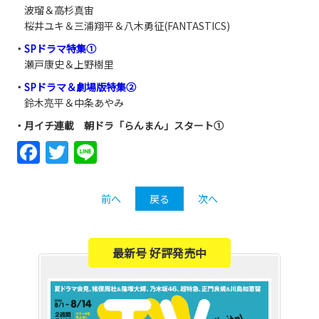
波瑠＆高杉真宙
桜井ユキ＆三浦翔平＆八木勇征(FANTASTICS)
・
SPドラマ特集①
瀬戸康史＆上野樹里
・
SPドラマ＆劇場版特集②
鈴木亮平＆中条あやみ
・月イチ連載 朝ドラ「らんまん」スタート①
Facebook
Twitter
Line
前へ
戻る
次へ
最新号 好評発売中