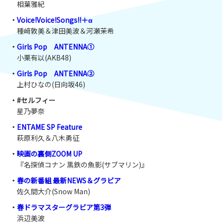
相葉雅紀
・
Voice!Voice!Songs!!＋α
種﨑敦美＆津田美波＆河瀬茉希
・
Girls Pop ANTENNA①
小栗有以(AKB48)
・
Girls Pop ANTENNA②
上村ひなの(日向坂46)
・#セルフィー
星乃夢奈
・
ENTAME SP Feature
萩原利久＆八木勇征
・
映画の裏側ZOOM UP
『名探偵コナン 黒鉄の魚影(サブマリン)』
・
春の新番組 最新NEWS＆グラビア
佐久間大介(Snow Man)
・
春ドラマスターグラビア第3弾
浜辺美波