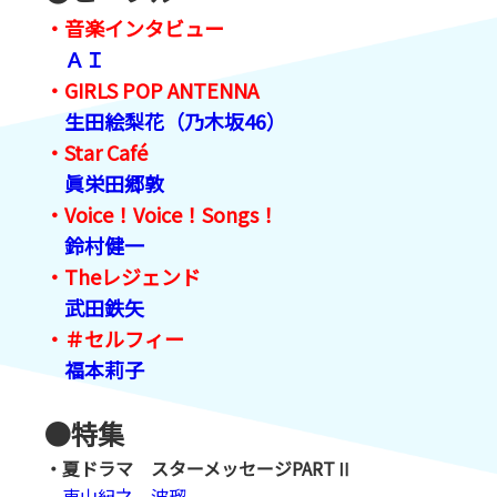
・音楽インタビュー
ＡＩ
・GIRLS POP ANTENNA
生田絵梨花（乃木坂46）
・Star Café
眞栄田郷敦
・Voice！Voice！Songs！
鈴村健一
・Theレジェンド
武田鉄矢
・＃セルフィー
福本莉子
●
特集
・夏ドラマ スターメッセージPARTⅡ
東山紀之、波瑠