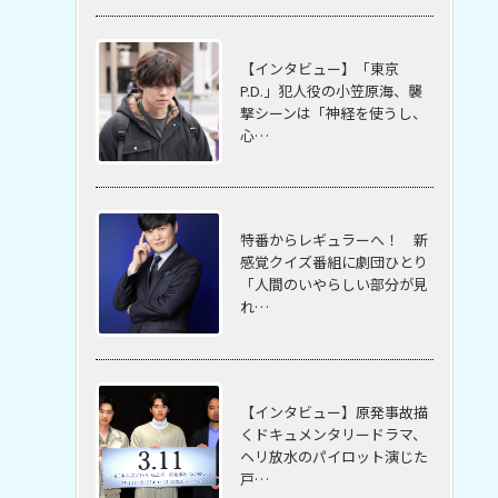
【インタビュー】「東京
P.D.」犯人役の小笠原海、襲
撃シーンは「神経を使うし、
心…
特番からレギュラーへ！ 新
感覚クイズ番組に劇団ひとり
「人間のいやらしい部分が見
れ…
【インタビュー】原発事故描
くドキュメンタリードラマ、
ヘリ放水のパイロット演じた
戸…