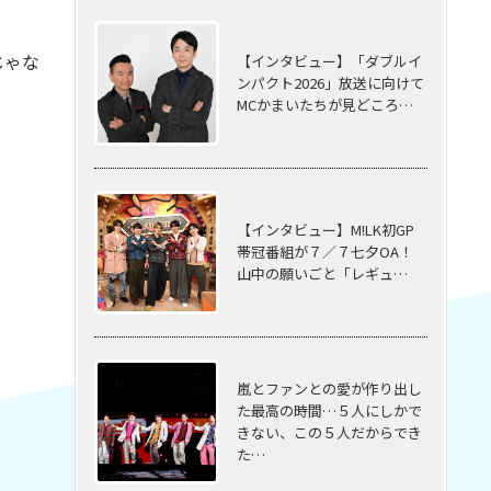
じゃな
【インタビュー】「ダブルイ
ンパクト2026」放送に向けて
MCかまいたちが見どころ…
【インタビュー】M!LK初GP
帯冠番組が７／７七夕OA！
山中の願いごと「レギュ…
嵐とファンとの愛が作り出し
た最高の時間…５⼈にしかで
きない、この５⼈だからでき
た…