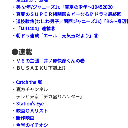
・
美 少年/ジャニーズJr.「真夏の少年～19452020」
・
真夏のＳＵＰＥＲ相関図＆どーなる!? ドラマ最終回
・
道枝駿佑(なにわ男子／関西ジャニーズJr.)「BG～身
・
「MIU404」連載⑨
・
朝ドラ連載「エール 元気玉だより」⑤
●
連載
・
Ｖ６の主張 井ノ原快彦くんの巻
・ＢＵＳＡＩＫＵ下剋上!?
・
Catch the 嵐
・裏方チャンネル
テレビ東京「デカ盛りハンター」
・
Station’s Eye
・
映画ＯＡリスト
・
新作映画
・
今号のイチオシ