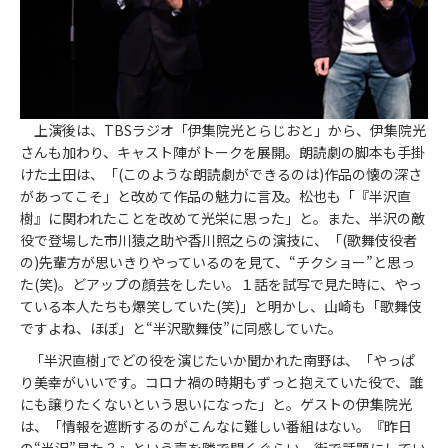
上演後は、TBSラジオ「伊集院光とらじおと」から、伊集院光
さんも加わり、キャスト陣がトークを展開。朗読劇の脚本も手掛
けた土田は、「(このような朗読劇ができるのは)作品の懐の深さ
があってこそ」と改めて作品の魅力に言及。松也も「『半沢直
樹』に関われたことを改めて光栄に思った」と。また、半沢の敵
役で登場した市川猿之助や香川照之らの演技に、「(歌舞伎役者
の)先輩方が思いきりやっているのを見て、“チクショー”と思っ
た(笑)。どアップの顔芸をしたい。１話を試写で見た時に、やっ
ている本人たちも爆笑していた(笑)」と明かし、山崎も「歌舞伎
ですよね、ほぼ」と“半沢歌舞伎”に同感していた。
｢半沢直樹｣でどの役を演じたいか聞かれた南野は、「やっぱ
り美幸がいいです。コロナ禍の時期もずっと抱えていた役で、誰
にも譲りたくないという思いになった」と。ゲストの伊集院光
は、「情報を遮断するのがこんなに難しい番組はない。『昨日