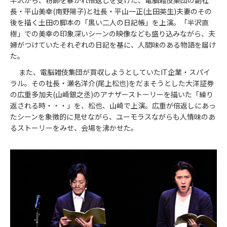
半沢から、粉飾を暴かれ倍返しを受けた、電脳雑伎集団の副社
長・平山美幸(南野陽子)と社長・平山一正(土田英生)夫妻のその
後を描く土田の脚本の「黒い二人の日記帳」を上演。「半沢直
樹」での美幸の印象深いシーンの映像なども盛り込みながら、夫
婦がつけていたそれぞれの日記を基に、人間味のある物語を届け
た。
また、電脳雑伎集団が買収しようとしていたIT企業・スパイ
ラル。その社長・瀬名洋介(尾上松也)をだまそうとした大洋証券
の広重多加夫(山崎銀之丞)のアナザーストーリーを描いた「繰り
返される時・・・」を、松也、山崎で上演。広重が倍返しにあっ
たシーンを象徴的に見せながら、ユーモラスながらも人情味のあ
るストーリーをみせ、会場を沸かせた。