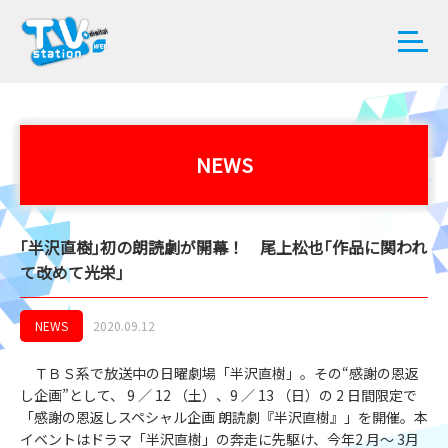
NEWS
｢半沢直樹｣初の朗読劇が開幕！ 尾上松也｢作品に関われ
て改めて光栄｣
NEWS
2020.09.12
ＴＢＳ系で放送中の日曜劇場「半沢直樹」。その“感謝の恩返
し企画”として、 9 ／ 12 （土）、9 ／ 13 （日）の 2 日間限定で
「感謝の恩返しスペシャル企画 朗読劇『半沢直樹』」を開催。本
イベントはドラマ「半沢直樹」の奔走に先駆け、今年2 月〜 3月