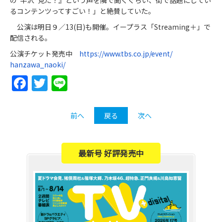
の“半沢”見た？』という声を隣で聞くぐらい、街で話題にしてい
るコンテンツってすごい！」と絶賛していた。
公演は明日９／13(日)も開催。イープラス「Streaming＋」で
配信される。
公演チケット発売中
https://www.tbs.co.jp/event/
hanzawa_naoki/
Facebook
Twitter
Line
前へ
戻る
次へ
最新号 好評発売中