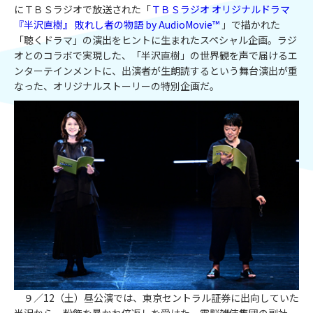
にＴＢＳラジオで放送された「
ＴＢＳラジオ オリジナルドラマ
『半沢直樹』 敗れし者の物語 by AudioMovie™
」で描かれた
「聴くドラマ」の演出をヒントに生まれたスペシャル企画。ラジ
オとのコラボで実現した、「半沢直樹」の世界観を声で届けるエ
ンターテインメントに、出演者が生朗読するという舞台演出が重
なった、オリジナルストーリーの特別企画だ。
９／12（土）昼公演では、東京セントラル証券に出向していた