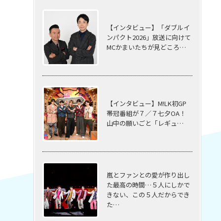
【インタビュー】「ダブルイ
ンパクト2026」放送に向けて
MCかまいたちが見どころ…
【インタビュー】M!LK初GP
帯冠番組が７／７七夕OA！
山中の願いごと「レギュ…
嵐とファンとの愛が作り出し
た最高の時間…５⼈にしかで
きない、この５⼈だからでき
た…