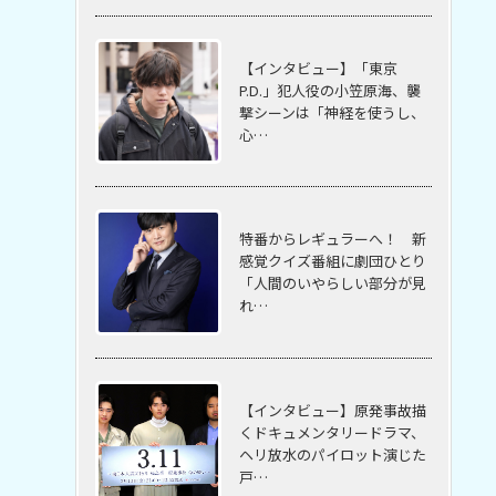
【インタビュー】「東京
P.D.」犯人役の小笠原海、襲
撃シーンは「神経を使うし、
心…
特番からレギュラーへ！ 新
感覚クイズ番組に劇団ひとり
「人間のいやらしい部分が見
れ…
【インタビュー】原発事故描
くドキュメンタリードラマ、
ヘリ放水のパイロット演じた
戸…