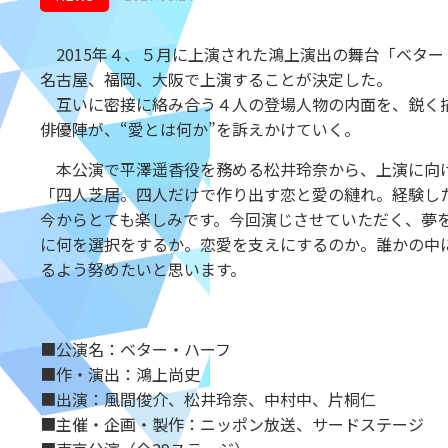
2015年４、５月に上演された鴻上演出の舞台「ベター・
名古屋、福岡、大阪で上演することが決定した。
互いに密接に絡み合う４人の登場人物の内面を、鋭く描
俳優陣が、“愛とは何か”を訴えかけていく。
本公演で平澤遥香役を務める松井玲奈から、上演に向
「四人芝居。四人だけで作り出す恋と愛の縺れ。経験し
今からとても楽しみです。今回演じさせていただく、夢
に何を選択をするか。恋愛を支えにするのか。誰かの中
るよう努めたいと思います。
■公演名：ベター・ハーフ
■作・演出：鴻上尚史
■出演：風間俊介、松井玲奈、中村中、片桐仁
■主催・企画・製作：ニッポン放送、サードステージ