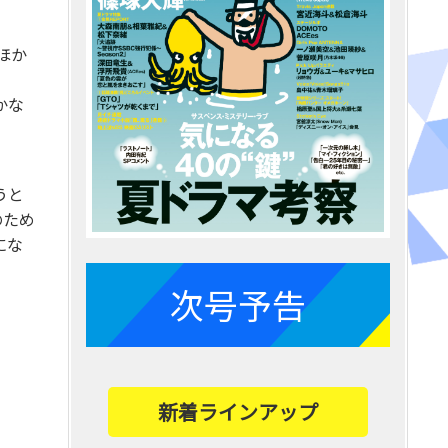
ほか
かな
うと
のため
にな
次号予告
新着ラインアップ