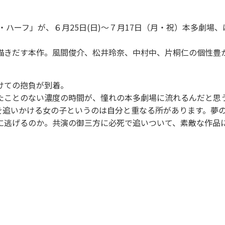
ハーフ」が、６月25日(日)～７月17日（月・祝）本多劇場、
きだす本作。風間俊介、松井玲奈、中村中、片桐仁の個性豊
けての抱負が到着。
たことのない濃度の時間が、憧れの本多劇場に流れるんだと思
を追いかける女の子というのは自分と重なる所があります。夢
に逃げるのか。共演の御三方に必死で追いついて、素敵な作品