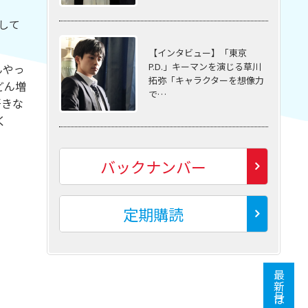
して
【インタビュー】「東京
P.D.」キーマンを演じる草川
んやっ
拓弥「キャラクターを想像力
どん増
で…
好きな
く
バックナンバー
定期購読