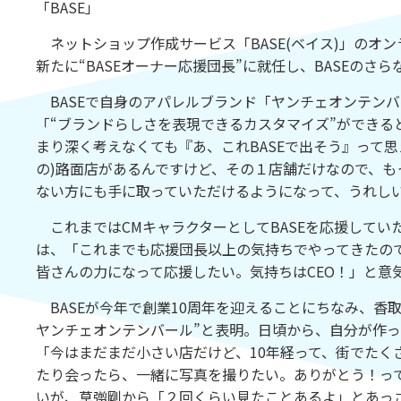
「BASE」
ネットショップ作成サービス「BASE(ベイス)」のオ
新たに“BASEオーナー応援団長”に就任し、BASEのさ
BASEで自身のアパレルブランド「ヤンチェオンテン
「“ブランドらしさを表現できるカスタマイズ”ができる
まり深く考えなくても『あ、これBASEで出そう』って
の)路面店があるんですけど、その１店舗だけなので、も
ない方にも手に取っていただけるようになって、うれし
これまではCMキャラクターとしてBASEを応援していた
は、「これまでも応援団長以上の気持ちでやってきたので
皆さんの力になって応援したい。気持ちはCEO！」と意
BASEが今年で創業10周年を迎えることにちなみ、香
ヤンチェオンテンバール”と表明。日頃から、自分が作
「今はまだまだ小さい店だけど、10年経って、街でたく
たり会ったら、一緒に写真を撮りたい。ありがとう！っ
いが、草彅剛から「２回くらい見たことあるよ」とあっ