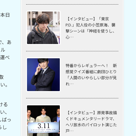
。本日
【インタビュー】「東京
P.D.」犯人役の小笠原海、襲
撃シーンは「神経を使うし、
心…
で、あ
ール
を運べ
特番からレギュラーへ！ 新
感覚クイズ番組に劇団ひとり
取
「人間のいやらしい部分が見
たい。
れ…
ける
いい、
【インタビュー】原発事故描
くドキュメンタリードラマ、
しばっ
ヘリ放水のパイロット演じた
らし
戸…