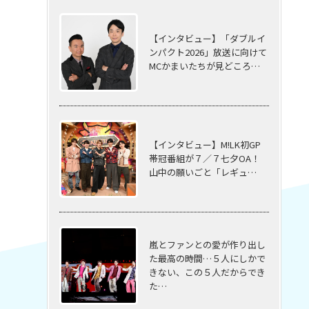
【インタビュー】「ダブルイ
ンパクト2026」放送に向けて
MCかまいたちが見どころ…
【インタビュー】M!LK初GP
帯冠番組が７／７七夕OA！
山中の願いごと「レギュ…
嵐とファンとの愛が作り出し
た最高の時間…５⼈にしかで
きない、この５⼈だからでき
た…