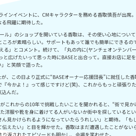
ンラインイベントに、CMキャラクターを務める香取慎吾が出席
らなる飛躍に期待した。
バール」のショップを開いている香取は、その使い心地について
ところが素晴らしい。サポートもあって誰でも簡単にできるの
思える」とコメント。続けて、「丸の内に(ヤンチェオンテンバ
っと広げたいって思った時にBASEと出合って。直接お店に足
い」と笑顔で語った。
が、この日より正式に“BASEオーナー応援団長”に就任した香
『今かよ！』って感じですけど(笑)、これからもっと頑張り
気込んだ。
取がこれからの10年で挑戦したいことを聞かれると、“街で見か
った洋服や靴を身に着けてる人がいないか街中を探していると
さん見かけられるようになっていたらうれしい」と期待。「も
て伝えたい」と目を輝かせた。香取はまだ遭遇したことがない
さり返されたエピソードも明かし、会場を笑わせた。