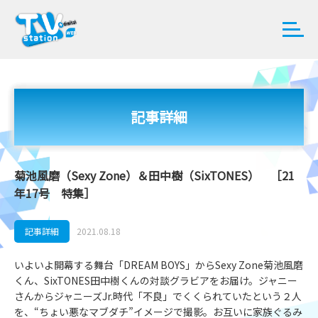
記事詳細
菊池風磨（Sexy Zone）＆田中樹（SixTONES） ［21
年17号 特集］
記事詳細
2021.08.18
いよいよ開幕する舞台「DREAM BOYS」からSexy Zone菊池風磨
くん、SixTONES田中樹くんの対談グラビアをお届け。ジャニー
さんからジャニーズJr.時代「不良」でくくられていたという２人
を、“ちょい悪なマブダチ”イメージで撮影。お互いに家族ぐるみ