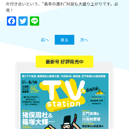
の付き合いという、“長年の連れ”対談も大盛り上がりです。必
見！
Facebook
Twitter
Line
前へ
戻る
次へ
最新号 好評発売中