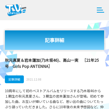
記事詳細
秋元真夏＆岩本蓮加(乃木坂46)、高山一実 ［21年25
号 Girls Pop ANTENNA］
記事詳細
2021.12.08
10周年にして初のベストアルバムをリリースする乃木坂46から
１期生の秋元真夏さん、３期生の岩本蓮加さんが登場。初めて参
加した曲、お互いが輝いている曲など、思い出の曲についてたっ
ぷり語っていただきました。さらに10年後の未来予想図など、仲