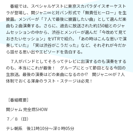
番組では、スペシャルゲストに東京スカパラダイスオーケスト
ラが登場し、関ジャニ∞と対バン形式で「無責任ヒーロー」を生
披露。メンバーが「７人で最後に披露したい曲」として選んだ楽
曲も２曲演奏する。さらに、過去に放送された約150組とのジャ
ムセッションの中から、渋谷とメンバーが選んだ「今改めて見て
おきたいセッション」をVTRで紹介。「あの時はこんな思いで演
奏していた」「実は渋谷がこうだった」など、それぞれが今だか
ら話せる思い出やエピソードを告白する。
７人がバンドとしてそろってテレビに出演するのも演奏をする
のも、本当にこれが最後！ グループにとって節目となる今回の
生放送。最後の演奏はどの楽曲になるのか!? 関ジャニ∞が７人
体制でおくる渾身のラスト・ステージは必見！
［番組概要］
関ジャム 完全燃SHOW
７／８（日）
テレ朝系 後11時10分～深０時05分