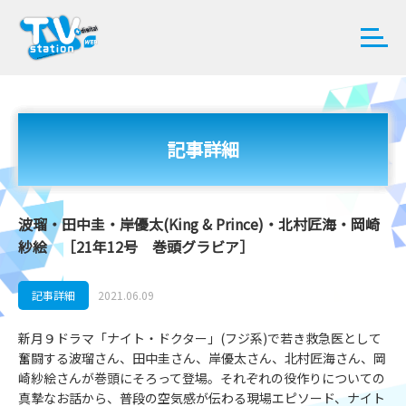
記事詳細
波瑠・田中圭・岸優太(King & Prince)・北村匠海・岡崎
紗絵 ［21年12号 巻頭グラビア］
記事詳細
2021.06.09
新月９ドラマ「ナイト・ドクター」(フジ系)で若き救急医として
奮闘する波瑠さん、田中圭さん、岸優太さん、北村匠海さん、岡
崎紗絵さんが巻頭にそろって登場。それぞれの役作りについての
真摯なお話から、普段の空気感が伝わる現場エピソード、ナイト