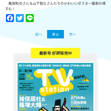
亀梨和也さん＆山下智久さんたちのかわいいポスター撮影の様
子も！
Facebook
Twitter
Line
前へ
戻る
次へ
最新号 好評発売中