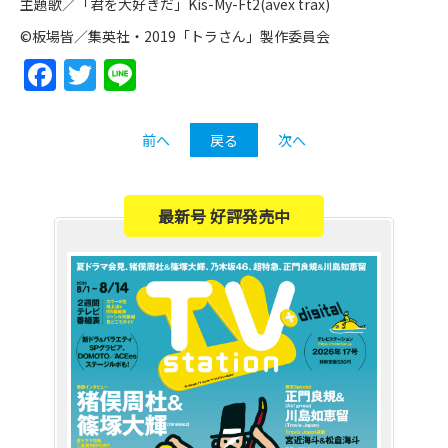
主題歌／「君を大好きだ」Kis-My-Ft2(avex trax)
©板場皆／集英社・2019「トラさん」製作委員会
Facebook
Twitter
Line
前へ
戻る
次へ
最新号 好評発売中