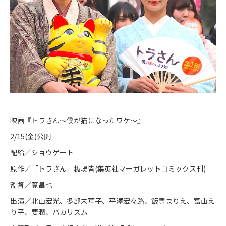
映画『トラさん〜僕が猫になったワケ〜』
2/15(金)公開
配給／ショウゲート
原作／「トラさん」板場皆(集英社マーガレットコミックス刊)
監督／筧昌也
出演／北山宏光、多部未華子、平澤宏々路、飯豊まりえ、富山え
り子、要潤、バカリズム