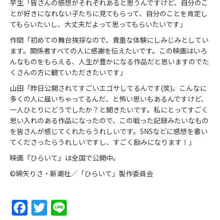
芋生「皆さんの感想がそれぞれあると思うんですけど、自分のこ
とが好きになれない子たちに見てもらって、自分のことを肯定し
てもらいたいし、大丈夫だよって思ってもらいたいです」
作間「初めての舞台挨拶なので、貴重な体験にしみじみとしてい
ます。関係者すべての人に感謝を伝えたいです。この映画はいろ
んなものをもらえる、人生が豊かになる作品だと思いますのでた
くさんの方に観ていただきたいです」
山田「昨日公開されてすごいエゴサしてるんです(笑)。こんなに
多くの人に届いちゃってるんだ、と怖い思いもあるんですけど、
一人ひとりにどうでしたか？と聞きたいです。私にとってすごく
思い入れのある作品になったので、この戦った記録みたいなもの
を皆さんが感じてくれたらうれしいです。SNSなどに感想を書い
てくださったらうれしいですし、すごく励みになります！」
映画『ひらいて』は全国で公開中。
©綿矢りさ・新潮社／「ひらいて」製作委員会
Facebook
Twitter
Line