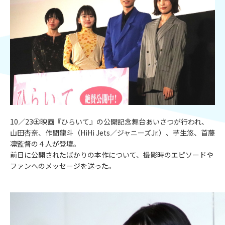
10／23㊏映画『ひらいて』の公開記念舞台あいさつが行われ、
山田杏奈、作間龍斗（HiHi Jets／ジャニーズJr.）、芋生悠、首藤
凛監督の４人が登壇。
前日に公開されたばかりの本作について、撮影時のエピソードや
ファンへのメッセージを送った。