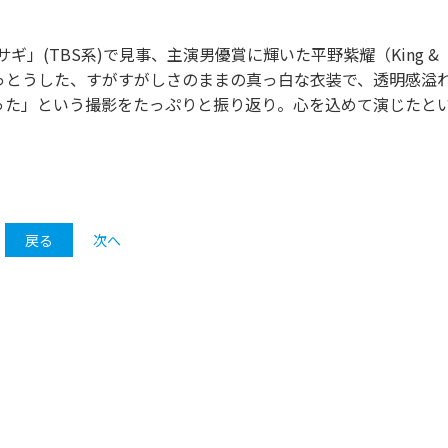
」(TBS系)で見事、主演男優賞に輝いた平野紫耀（King &
をまっとうした、すがすがしさのままの真っ白な衣装で、透明感溢
った」という撮影をたっぷりと振り返り。心を込めて演じたと
戻る
次へ