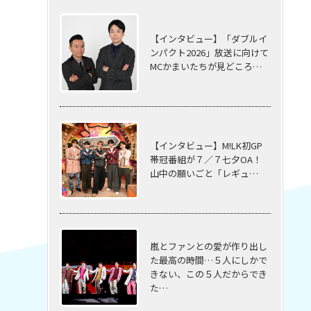
【インタビュー】「ダブルイ
ンパクト2026」放送に向けて
MCかまいたちが見どころ…
【インタビュー】M!LK初GP
帯冠番組が７／７七夕OA！
山中の願いごと「レギュ…
嵐とファンとの愛が作り出し
た最高の時間…５⼈にしかで
きない、この５⼈だからでき
た…