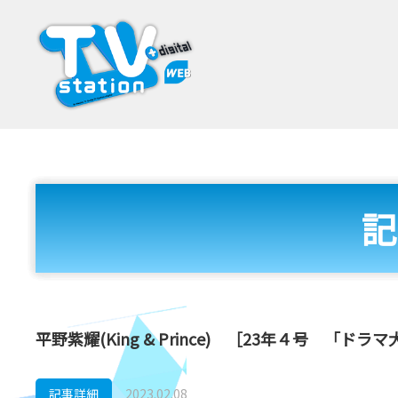
記
平野紫耀(King & Prince) ［23年４号 「ド
記事詳細
2023.02.08