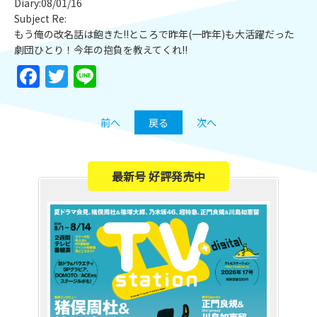
Diary:08/01/16
Subject Re:
もう俺の改名話は飽きた!!ところで昨年(一昨年)も大活躍だった
劇団ひとり！今年の抱負を教えてくれ!!
Facebook
Twitter
Line
前へ
戻る
次へ
最新号 好評発売中