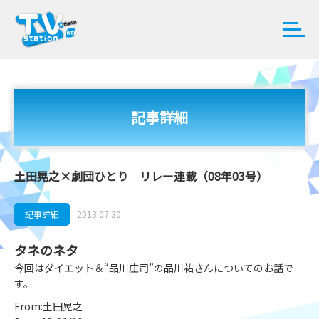
記事詳細
土田晃之×劇団ひとり リレー連載（08年03号）
記事詳細
2013.07.30
タネのネタ
今回はダイエット＆“品川庄司”の品川祐さんについてのお話で
す。
From:土田晃之