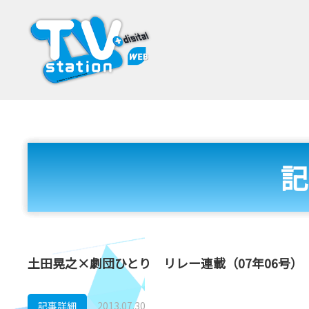
記
土田晃之×劇団ひとり リレー連載（07年06号）
記事詳細
2013.07.30