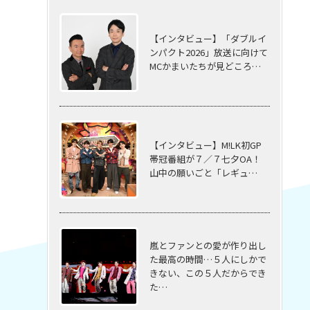
【インタビュー】「ダブルイ
ンパクト2026」放送に向けて
MCかまいたちが見どころ…
【インタビュー】M!LK初GP
帯冠番組が７／７七夕OA！
山中の願いごと「レギュ…
嵐とファンとの愛が作り出し
た最高の時間…５⼈にしかで
きない、この５⼈だからでき
た…