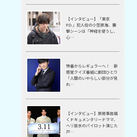
【インタビュー】「東京
P.D.」犯人役の小笠原海、襲
撃シーンは「神経を使うし、
心…
特番からレギュラーへ！ 新
感覚クイズ番組に劇団ひとり
「人間のいやらしい部分が見
れ…
【インタビュー】原発事故描
くドキュメンタリードラマ、
ヘリ放水のパイロット演じた
戸…