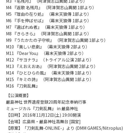
M3 『名残月』 （阿津賀志山異聞 1部より）
M4 『返歌 名残月』 （阿津賀志山異聞 1部より）
M5 『理由の在り処』 （幕末天狼傳 1部より）
M6 『手を伸ばせば』 （幕末天狼傳 1部より）
M7 『選ばれぬ者』 （幕末天狼傳 1部より）
M8 『きらきら』 （阿津賀志山異聞 1部より）
M9 『うたかたの子守唄』 （阿津賀志山異聞 1部より）
M10 『美しい悲劇』 （幕末天狼傳 2部より）
M11 『Dear You』 （幕末天狼傳 2部より）
M12 『サヨナラ』 （トライアル公演 2部より）
M13 『えおえおあ』 （阿津賀志山異聞 2部より）
M14 『ひとひらの風』 （幕末天狼傳 1部より）
M15 『キミの詩』 （阿津賀志山異聞 1部より）
M16 『刀剣乱舞』
【公演概要】
嚴島神社 世界遺産登録20周年記念奉納行事
ミュージカル『刀剣乱舞』 in 嚴島神社
【日時】2016年11月12日(土) 19:00開演
【会場】広島県・嚴島神社高舞台 [国宝]
【原案】「刀剣乱舞-ONLINE-」より (DMM GAMES/Nitroplus)