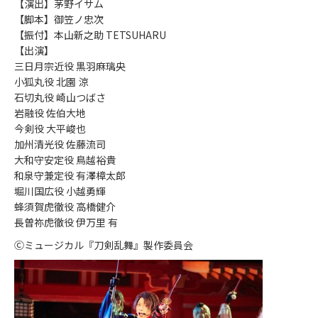
【演出】茅野イサム
【脚本】御笠ノ忠次
【振付】本山新之助 TETSUHARU
【出演】
三日月宗近役 黒羽麻璃央
小狐丸役 北園 涼
石切丸役 崎山つばさ
岩融役 佐伯大地
今剣役 大平峻也
加州清光役 佐藤流司
大和守安定役 鳥越裕貴
和泉守兼定役 有澤樟太郎
堀川国広役 小越勇輝
蜂須賀虎徹役 高橋健介
長曽祢虎徹役 伊万里 有
Ⓒミュージカル『刀剣乱舞』製作委員会