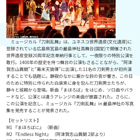
ミュージカル『刀剣乱舞』は、ユネスコ世界遺産(文化遺産)に
登録されている広島県宮島の嚴島神社高舞台(国宝)で開催された
世界遺産登録20周年記念奉納行事として、一夜限りの特別公演を
敢行。1400年の歴史を持つ舞台の公演もさることながら、“阿津
賀志山異聞”と“幕末天狼傳”に出演した11名の刀剣男士が初共演
することでも話題に。静寂のなかに厳かな鈴の音が響き、この日
のために特別に作られた白装束に身を包んだ刀剣男士たちが、
静々と祓殿から登場。新曲「まほろば」をはじめ、ソロ曲やバラ
ードなど、公演とは違うアレンジの楽曲が披露された。さらに、
この公演を記念し、ミュージカル『刀剣乱舞』in 嚴島神社の写真
集を発売することが発表された。
【セットリスト】
M1 『まほろばに』 （新曲）
M2 『Endless Night』 （阿津賀志山異聞 2部より）