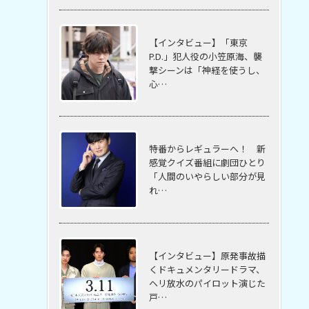
【インタビュー】「東京
P.D.」犯人役の小笠原海、襲
撃シーンは「神経を使うし、
心…
特番からレギュラーへ！ 新
感覚クイズ番組に劇団ひとり
「人間のいやらしい部分が見
れ…
【インタビュー】原発事故描
くドキュメンタリードラマ、
ヘリ放水のパイロット演じた
戸…