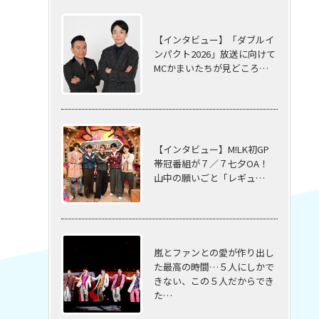
【インタビュー】「ダブルイ
ンパクト2026」放送に向けて
MCかまいたちが見どころ…
【インタビュー】M!LK初GP
帯冠番組が７／７七夕OA！
山中の願いごと「レギュ…
嵐とファンとの愛が作り出し
た最高の時間…５⼈にしかで
きない、この５⼈だからでき
た…