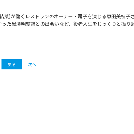
結菜)が働くレストランのオーナー・房子を演じる原田美枝子
なった黒澤明監督との出会いなど、役者人生をじっくりと振り
戻る
次へ