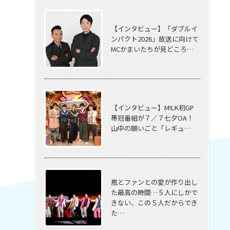
【インタビュー】「ダブルイ
ンパクト2026」放送に向けて
MCかまいたちが見どころ…
【インタビュー】M!LK初GP
帯冠番組が７／７七夕OA！
山中の願いごと「レギュ…
嵐とファンとの愛が作り出し
た最高の時間…５⼈にしかで
きない、この５⼈だからでき
た…