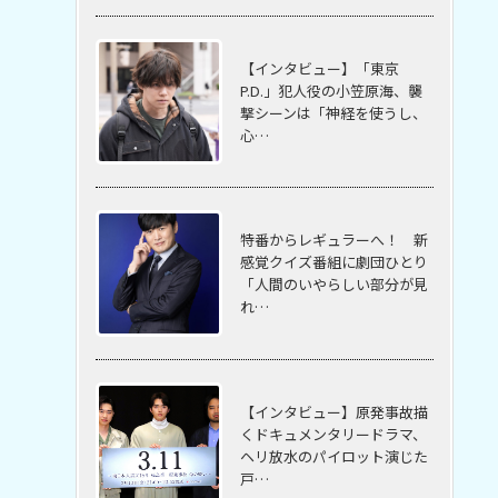
【インタビュー】「東京
P.D.」犯人役の小笠原海、襲
撃シーンは「神経を使うし、
心…
特番からレギュラーへ！ 新
感覚クイズ番組に劇団ひとり
「人間のいやらしい部分が見
れ…
【インタビュー】原発事故描
くドキュメンタリードラマ、
ヘリ放水のパイロット演じた
戸…