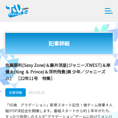
記事詳細
佐藤勝利(Sexy Zone)＆藤井流星(ジャニーズWEST)＆岸
優太(King ＆ Prince)＆浮所飛貴(美 少年／ジャニーズ
Jr.) ［22年11号 特集］
記事詳細
2022.05.25
「VS魂 グラデーション」新章スタート記念！魂チーム後輩４人
組がSP決起会を開催します。番組スタートから約１年半がたち、
すっかり仲良しの４人が“グラデーション”ゲームに向けてメンバ