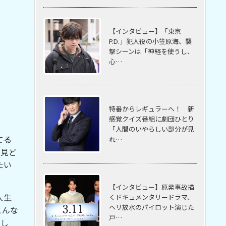
【インタビュー】「東京
P.D.」犯人役の小笠原海、襲
撃シーンは「神経を使うし、
心…
特番からレギュラーへ！ 新
感覚クイズ番組に劇団ひとり
「人間のいやらしい部分が見
てる
れ…
な見ど
たい
【インタビュー】原発事故描
人生
くドキュメンタリードラマ、
ヘリ放水のパイロット演じた
こんな
戸…
そし