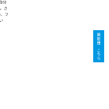
自分
。さ
)、フ
い
最新号はこちら