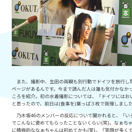
また、撮影中、生田の両親も別行動でドイツを旅行し現
ページがあるんです。今まで読んだ人は誰も気付かなかっ
ころを紹介。初の水着撮影については、「ドイツにはお
と思ったので、前日は(食事を)葉っぱ３枚で我慢しました
乃木坂46のメンバーの反応について聞かれると、「い
でこんなに褒めてもらったことないくらい(笑)。なぁち
に積極的ななぁちゃんは初めてかも(笑)。『笑顔が多く