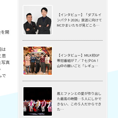
【インタビュー】「ダブルイ
ンパクト2026」放送に向けて
MCかまいたちが見どころ…
会を開
田は
と思
【インタビュー】M!LK初GP
帯冠番組が７／７七夕OA！
た写真
山中の願いごと「レギュ…
い
んで
嵐とファンとの愛が作り出し
た最高の時間…５⼈にしかで
きない、この５⼈だからでき
た…