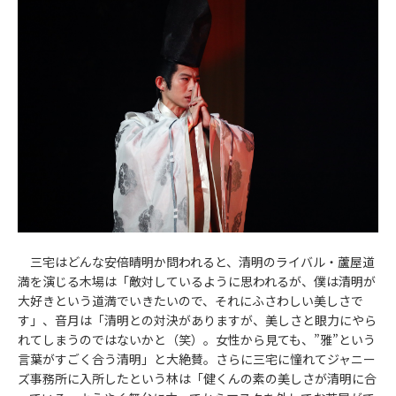
三宅はどんな安倍晴明か問われると、清明のライバル・蘆屋道
満を演じる木場は「敵対しているように思われるが、僕は清明が
大好きという道満でいきたいので、それにふさわしい美しさで
す」、音月は「清明との対決がありますが、美しさと眼力にやら
れてしまうのではないかと（笑）。女性から見ても、”雅”という
言葉がすごく合う清明」と大絶賛。さらに三宅に憧れてジャニー
ズ事務所に入所したという林は「健くんの素の美しさが清明に合