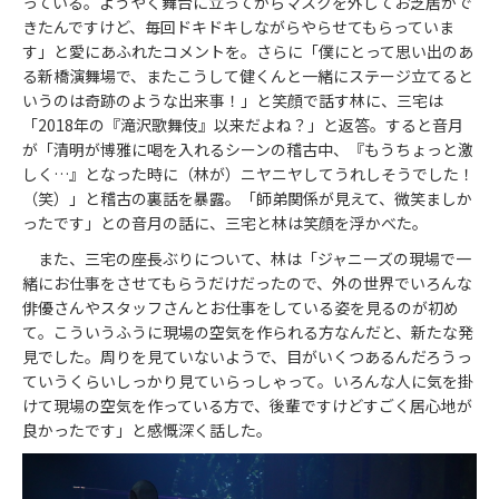
っている。ようやく舞台に立ってからマスクを外してお芝居がで
きたんですけど、毎回ドキドキしながらやらせてもらっていま
す」と愛にあふれたコメントを。さらに「僕にとって思い出のあ
る新橋演舞場で、またこうして健くんと一緒にステージ立てると
いうのは奇跡のような出来事！」と笑顔で話す林に、三宅は
「2018年の『滝沢歌舞伎』以来だよね？」と返答。すると音月
が「清明が博雅に喝を入れるシーンの稽古中、『もうちょっと激
しく…』となった時に（林が）ニヤニヤしてうれしそうでした！
（笑）」と稽古の裏話を暴露。「師弟関係が見えて、微笑ましか
ったです」との音月の話に、三宅と林は笑顔を浮かべた。
また、三宅の座長ぶりについて、林は「ジャニーズの現場で一
緒にお仕事をさせてもらうだけだったので、外の世界でいろんな
俳優さんやスタッフさんとお仕事をしている姿を見るのが初め
て。こういうふうに現場の空気を作られる方なんだと、新たな発
見でした。周りを見ていないようで、目がいくつあるんだろうっ
ていうくらいしっかり見ていらっしゃって。いろんな人に気を掛
けて現場の空気を作っている方で、後輩ですけどすごく居心地が
良かったです」と感慨深く話した。