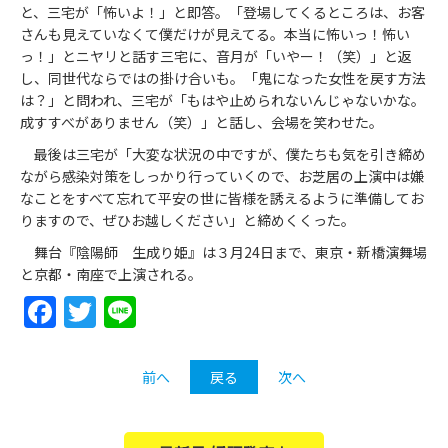
と、三宅が「怖いよ！」と即答。「登場してくるところは、お客
さんも見えていなくて僕だけが見えてる。本当に怖いっ！怖い
っ！」とニヤリと話す三宅に、音月が「いやー！（笑）」と返
し、同世代ならではの掛け合いも。「鬼になった女性を戻す方法
は？」と問われ、三宅が「もはや止められないんじゃないかな。
成すすべがありません（笑）」と話し、会場を笑わせた。
最後は三宅が「大変な状況の中ですが、僕たちも気を引き締め
ながら感染対策をしっかり行っていくので、お芝居の上演中は嫌
なことをすべて忘れて平安の世に皆様を誘えるように準備してお
りますので、ぜひお越しください」と締めくくった。
舞台『陰陽師 生成り姫』は３月24日まで、東京・新橋演舞場
と京都・南座で上演される。
Facebook
Twitter
Line
前へ
戻る
次へ