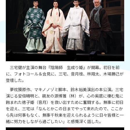
三宅健が主演の舞台『陰陽師 生成り姫』が開幕。初日を前
に、フォトコール＆会見に、三宅、音月桂、林翔太、木場勝己が
登壇した。
夢枕獏原作、マキノノゾミ脚本、鈴木裕美演出の本公演。三宅
演じる安倍晴明と、親友の源博雅（林）が、心の奥底に棲む鬼に
蝕まれた徳子姫（音月）を救い出すために奮闘する。無事に初日
を迎え、三宅は「なんとかこの日までやって来れたので、ここか
ら先は何事もなく、無事千秋楽を迎えられるように日々皆様と一
緒に努力をしながら過ごしたい」と感慨深く話した。