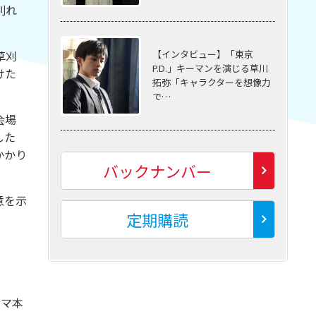
別れ
【インタビュー】「東京
草刈
P.D.」キーマンを演じる草川
けた
拓弥「キャラクターを想像力
で…
会場
した
かかり
バックナンバー
意を示
定期購読
ラマ本