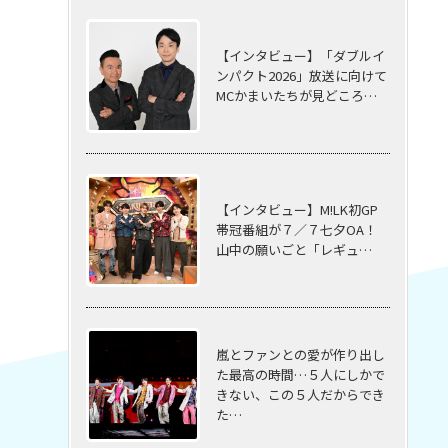
【インタビュー】「ダブルイ
ンパクト2026」放送に向けて
MCかまいたちが見どころ…
【インタビュー】M!LK初GP
帯冠番組が７／７七夕OA！
山中の願いごと「レギュ…
嵐とファンとの愛が作り出し
た最高の時間…５⼈にしかで
きない、この５⼈だからでき
た…