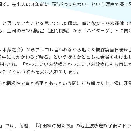
届く。差出人は３年前に「話がつまらない」という理由で優に
と涙していたことを思い出した優は、寛と彼女・冬木亜蓮（
も、上司の三ツ村翔星（正門良規）から「ハイターゲットに向
木蔵之介）からアレコレ言われながら迎えた披露宴当日――優は
途中にもかかわらず帰る、というほのかとともに会場を抜け出
感心され、「かっこいいお爺様とかっこいいお父様にもお目に
来たいという頼みを受け入れてしまう。
と積極性で寛と秀平とあっという間に打ち解けた上、優に好
）」では、毎週、『和田家の男たち』の地上波放送終了後にド