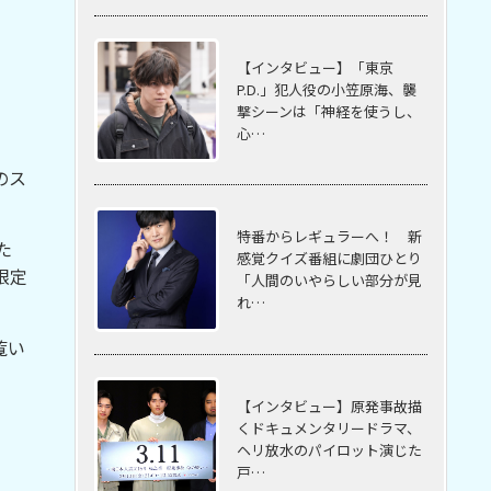
【インタビュー】「東京
P.D.」犯人役の小笠原海、襲
撃シーンは「神経を使うし、
心…
のス
特番からレギュラーへ！ 新
た
感覚クイズ番組に劇団ひとり
限定
「人間のいやらしい部分が見
れ…
覧い
【インタビュー】原発事故描
くドキュメンタリードラマ、
ヘリ放水のパイロット演じた
戸…