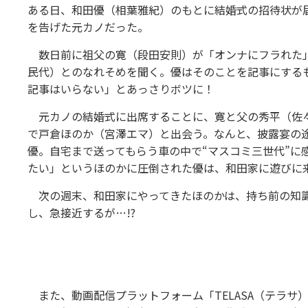
ある日、和田優（相葉雅紀）のもとに結婚式の招待状が
を告げた元カノだった。
数日前に祖父の寛（段田安則）が「オンナにフラれた」
民代）とのなれそめを聞く。優はそのことを記事にする
記事はいらない」とあっさりボツに！
元カノの結婚式に出席することに、寛と父の秀平（佐々
で戸倉ほのか（宮澤エマ）と出会う。なんと、披露宴の
優。自宅まで送ってもらう車の中で“マスコミ三世代”に
たい」というほのかに圧倒された優は、和田家に遊びに
次の週末、和田家にやってきたほのかは、持ち前の知識
し、急接近するが…!?
また、動画配信プラットフォーム「TELASA（テラサ