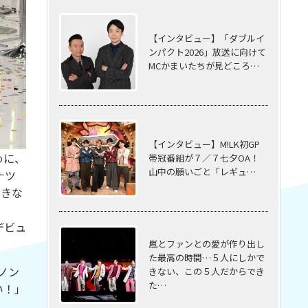
【インタビュー】「ダブルイ
ンパクト2026」放送に向けて
MCかまいたちが見どころ…
【インタビュー】M!LK初GP
めに、
帯冠番組が７／７七夕OA！
山中の願いごと「レギュ…
ナツ
大きな
デビュ
嵐とファンとの愛が作り出し
た最高の時間…５⼈にしかで
ノン
きない、この５⼈だからでき
た…
い！」