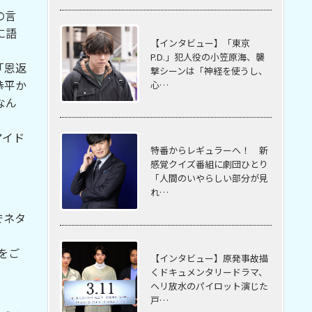
の言
に語
【インタビュー】「東京
P.D.」犯人役の小笠原海、襲
「恩返
撃シーンは「神経を使うし、
恭平か
心…
なん
アイド
特番からレギュラーへ！ 新
感覚クイズ番組に劇団ひとり
「人間のいやらしい部分が見
れ…
でネタ
をご
【インタビュー】原発事故描
くドキュメンタリードラマ、
ヘリ放水のパイロット演じた
戸…