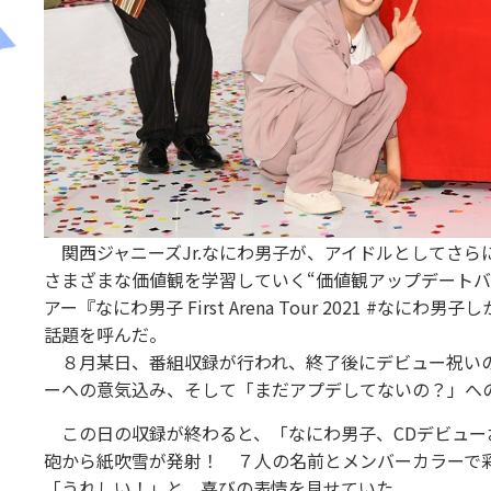
関西ジャニーズJr.なにわ男子が、アイドルとしてさら
さまざまな価値観を学習していく“価値観アップデートバ
アー『なにわ男子 First Arena Tour 2021 #
話題を呼んだ。
８月某日、番組収録が行われ、終了後にデビュー祝いの
ーへの意気込み、そして「まだアプデしてないの？」へ
この日の収録が終わると、「なにわ男子、CDデビュー
砲から紙吹雪が発射！ ７人の名前とメンバーカラーで
「うれしい！」と、喜びの表情を見せていた。