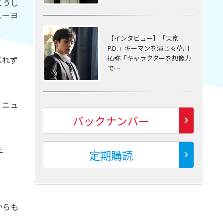
こうし
ューヨ
【インタビュー】「東京
P.D.」キーマンを演じる草川
拓弥「キャラクターを想像力
忘れず
で…
、ニュ
バックナンバー
た
定期購読
からも