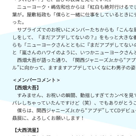
ニューヨーク・嶋佐和也からは「紅白も絶対行けるでし
葉が。屋敷裕政も「僕らと一緒に仕事をしているときに
った。
サプライズでのお祝いにメンバーたちからも「こんな風
しをして、『まだアプデしてないの？』をもっと大きな
らも「ニューヨークさんとともに『まだアプデしてない
と「嵐さんのハワイのように、いつかニューヨークさん
西畑大吾が語った通り、「関西ジャニーズJr.から“アプ
ル”に向かって、ますますアプデしていくなにわ男子の
＜メンバーコメント＞
【西畑大吾】
すみません、お祝いの瞬間、動揺しすぎてカンペを見て
バレしちゃっていたんですけど（笑）、でもありがとう
僕らは、関西ジャニーズJr.から“アプデ”してCDデ
贔屓に、よろしくお願いします！
【大西流星】