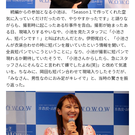
続編からの参加となる小池は、「Season１で作ってくれた空
気に入っていくだけだったので、やりやすかったです」と語りな
がらも、撮影時に起こったある珍事件を告白。撮影が始まったあ
る日、現場入りするやいなや、小池を見たスタッフに「小池さ
ん、短パンです！」と叫ばれたんだとか。伊野尾曰く、「小池さ
んが衣装合わせの時に短パンを履いていたという情報を聞いて、
全員短パンでいこうということに」なり、小池が撮影に短パンで
現れるか期待していたそうで、「小池さんからしたら、急にスタ
ッフさんにそんなこと言われて嫌でしたよね(笑)」と改めて気遣
いを。ちなみに、岡田も短パン合わせて現場入りしたそうだが、
「みなさん、男性なのにおみ足がキレイで」と、当時の驚きを振
り返った。