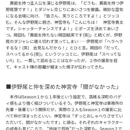
異能を持つ主人公を演じる伊野尾は、「どうも、異能を持つ伊
野尾慧です！」とダジャレ交じりにあいさつを披露。微妙な空気
になる会場に向け、「皆さん、笑うところですよ！」とツッコ
む。そんな伊野尾に続き、神宮寺も「こんにちは！ 神宮寺勇太
です。シャッターチャンスですよ！」とポーズを決めてあいさ
つ。岡田も「異能を持たない岡田結実です(笑)」と続くが、伊野
尾のダジャレに堪え切れず笑ってしまい……伊野尾が「ヘラヘラ
するな！(笑) 会見なんだから！」とひと言。岡田の「だって、
スベってるから(笑)」というツッコミに、伊野尾は「スベってな
い!!」と、一貫して認めることはなかったが、２作の撮影を経
て、キャスト陣の距離が縮まった様子が伝わってきた。
■伊野尾と仲を深めた神宮寺「間がなかった」
本作はSeason１から１年後という設定で、高槻＆深町のバデ
ィ感もより強く結びついているそう。伊野尾と神宮寺は事務所の
先輩・後輩という関係だが、実際の２人もSeason１の撮影に比
べて仲が深まったといい、神宮寺は「ずっとおしゃべりさせてい
ただいて、間がなかったです」と語る。それぞれのキャラクター
の成長も見どころで、 “地味で孤独”だった深町も、Season２で