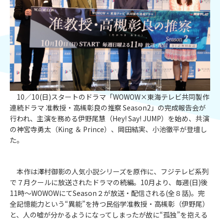
10／10(日)スタートのドラマ「WOWOW×東海テレビ共同製作
連続ドラマ 准教授・高槻彰良の推察 Season2」の完成報告会が
行われ、主演を務める伊野尾慧（Hey! Say! JUMP）を始め、共演
の神宮寺勇太（King ＆ Prince）、岡田結実、小池徹平が登壇し
た。
本作は澤村御影の人気小説シリーズを原作に、フジテレビ系列
で７月クールに放送されたドラマの続編。10月より、毎週(日)後
11時～WOWOWにてSeason２が放送・配信される(全８話)。完
全記憶能力という“異能”を持つ民俗学准教授・高槻彰（伊野尾）
と、人の嘘が分かるようになってしまったが故に“孤独”を抱える