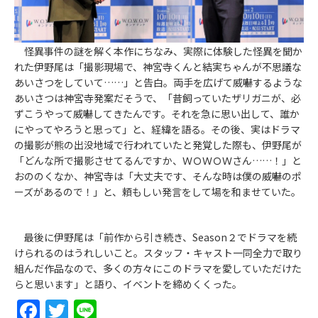
怪異事件の謎を解く本作にちなみ、実際に体験した怪異を聞か
れた伊野尾は「撮影現場で、神宮寺くんと結実ちゃんが不思議な
あいさつをしていて……」と告白。両手を広げて威嚇するような
あいさつは神宮寺発案だそうで、「昔飼っていたザリガニが、必
ずこうやって威嚇してきたんです。それを急に思い出して、誰か
にやってやろうと思って」と、経緯を語る。その後、実はドラマ
の撮影が熊の出没地域で行われていたと発覚した際も、伊野尾が
「どんな所で撮影させてるんですか、ＷＯＷＯＷさん……！」と
おののくなか、神宮寺は「大丈夫です、そんな時は僕の威嚇のポ
ーズがあるので！」と、頼もしい発言をして場を和ませていた。
最後に伊野尾は「前作から引き続き、Season２でドラマを続
けられるのはうれしいこと。スタッフ・キャスト一同全力で取り
組んだ作品なので、多くの方々にこのドラマを愛していただけた
らと思います」と語り、イベントを締めくくった。
Facebook
Twitter
Line