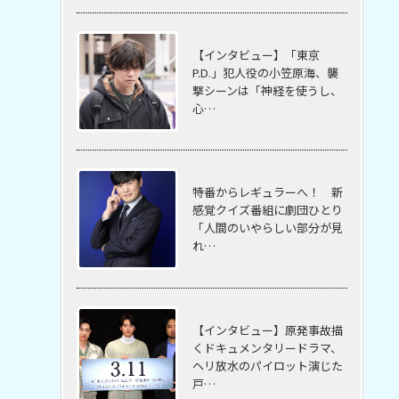
【インタビュー】「東京
P.D.」犯人役の小笠原海、襲
撃シーンは「神経を使うし、
心…
特番からレギュラーへ！ 新
感覚クイズ番組に劇団ひとり
「人間のいやらしい部分が見
れ…
【インタビュー】原発事故描
くドキュメンタリードラマ、
ヘリ放水のパイロット演じた
戸…