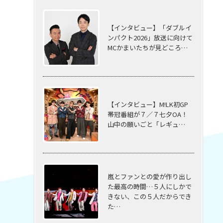
【インタビュー】「ダブルイ
ンパクト2026」放送に向けて
MCかまいたちが見どころ…
【インタビュー】M!LK初GP
帯冠番組が７／７七夕OA！
山中の願いごと「レギュ…
嵐とファンとの愛が作り出し
た最高の時間…５⼈にしかで
きない、この５⼈だからでき
た…