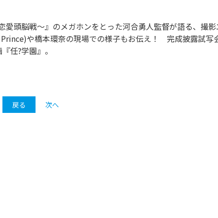
ちの恋愛頭脳戦～』のメガホンをとった河合勇人監督が語る、撮影
 Prince)や橋本環奈の現場での様子もお伝え！ 完成披露試写
画『任?学園』。
戻る
次へ