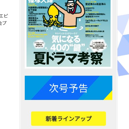
エピ
会プ
次号予告
新着ラインアップ