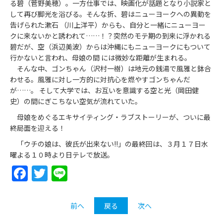
る碧（菅野美穂）。一方仕事では、映画化が話題となり小説家と
して再び脚光を浴びる。そんな折、碧はニューヨークへの異動を
告げられた漱石 （川上洋平）からも、自分と一緒にニューヨー
クに来ないかと誘われて……！？突然のモテ期の到来に浮かれる
碧だが、空（浜辺美波）からは沖縄にもニューヨークにもついて
行かないと言われ、母娘の間 には微妙な距離が生まれる。
そんな中、ゴンちゃん（沢村一樹）は地元の銭湯で風雅と鉢合
わせる。風雅に対し一方的に対抗心を燃やすゴンちゃんだ
が……。 そして大学では、お互いを意識する空と光（岡田健
史）の間にぎこちない空気が流れていた。
母娘をめぐるエキサイティング・ラブストーリーが、ついに最
終局面を迎える！
「ウチの娘は、彼氏が出来ない!!」の最終回は、３月１７日水
曜よる１０時より日テレで放送。
Facebook
Twitter
Line
前へ
戻る
次へ