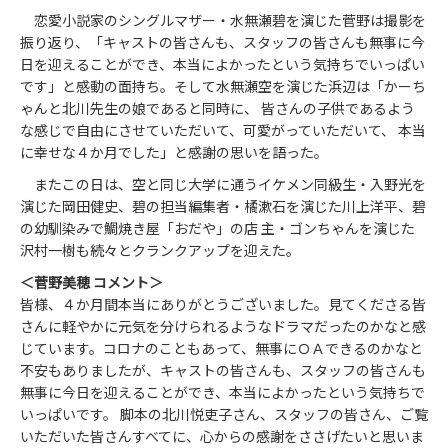
恋愛小説家のシングルマザー・水無瀬碧を演じた菅野は撮影を
振り返り、「キャストの皆さんも、スタッフの皆さんも無事に今
日を迎えることができ、本当によかったという気持ちでいっぱい
です」と感動の面持ち。そして水無瀬空を演じた浜辺は「かーち
ゃんと北川先生の娘であると同時に、 皆さんの子供であるよう
な感じで自由にさせていただいて、可愛がっていただいて、 本当
に幸せな４か月でした」と感謝の思いを語った。
またこの日は、空と同じ大学に通うイケメン同級生・入野光を
演じた岡田健史、碧の担当編集者・橘漱石を演じた川上洋平、碧
の幼馴染みで鯛焼き屋「おだや」の店 主・ゴンちゃんを演じた
沢村一樹も続々とクランクアップを迎えた。
＜菅野美穂 コメント＞
皆様、４か月間本当にありがとうございました。見てくださる皆
さんに軽やかに元気を分けられるようなドラマだったのかなと感
じています。コロナのこともあって、無事にＯＡできるのかなと
不安もありましたが、キャストの皆さんも、スタッフの皆さんも
無事に今日を迎えることができ、本当によかったという気持ちで
いっぱいです。 脚本の北川悦吏子さん、スタッフの皆さん、ご覧
いただいた皆さんすべてに、心からの感謝をささげたいと思いま