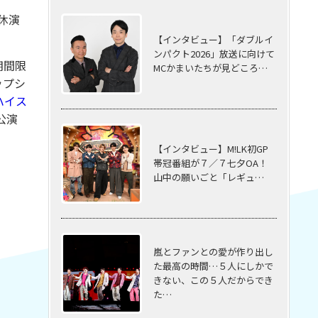
休演
【インタビュー】「ダブルイ
ンパクト2026」放送に向けて
期間限
MCかまいたちが見どころ…
ップシ
ハイス
公演
【インタビュー】M!LK初GP
帯冠番組が７／７七夕OA！
山中の願いごと「レギュ…
嵐とファンとの愛が作り出し
た最高の時間…５⼈にしかで
きない、この５⼈だからでき
た…