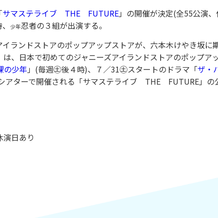
「
サマステライブ THE FUTURE
」の開催が決定(全55公演、
侍、
忍者の３組が出演する。
少年
アイランドストアのポップアップストアが、六本木けやき坂に
」は、日本で初めてのジャニーズアイランドストアのポップア
裸の少年
」(毎週㊏後４時)、７／31㊏スタートのドラマ「
ザ・
Xシアターで開催される「サマステライブ THE FUTURE」の
休演日あり