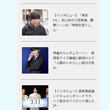
【インタビュー】「東京
P.D.」犯人役の小笠原海、襲
撃シーンは「神経を使うし、
心…
特番からレギュラーへ！ 新
感覚クイズ番組に劇団ひとり
「人間のいやらしい部分が見
れ…
【インタビュー】原発事故描
くドキュメンタリードラマ、
ヘリ放水のパイロット演じた
戸…