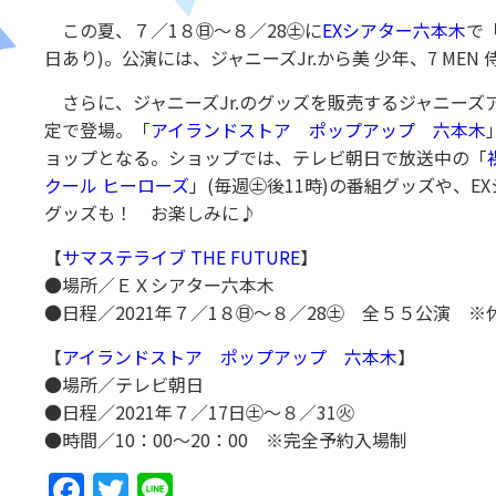
この夏、７／1８㊐～８／28㊏に
EXシアター六本木
で
日あり)。公演には、ジャニーズJr.から美 少年、7 MEN 
さらに、ジャニーズJr.のグッズを販売するジャニーズ
定で登場。「
アイランドストア ポップアップ 六本木
ョップとなる。ショップでは、テレビ朝日で放送中の「
クール ヒーローズ
」(毎週㊏後11時)の番組グッズや、E
グッズも！ お楽しみに♪
【
サマステライブ THE FUTURE
】
●場所／ＥＸシアター六本木
●日程／2021年７／1８㊐～８／28㊏ 全５５公演 ※
【
アイランドストア ポップアップ 六本木
】
●場所／テレビ朝日
●日程／2021年７／17日㊏～８／31㊋
●時間／10：00～20：00 ※完全予約入場制
Facebook
Twitter
Line