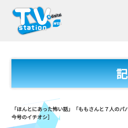
記
「ほんとにあった怖い話」「ももさんと７人のパパ
今号のイチオシ］