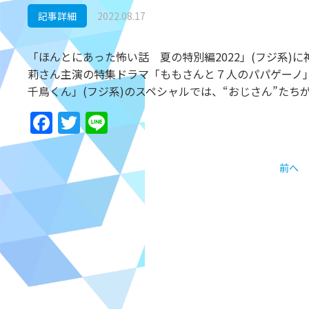
記事詳細
2022.08.17
「ほんとにあった怖い話 夏の特別編2022」(フジ系)
莉さん主演の特集ドラマ「ももさんと７人のパパゲーノ」
千鳥くん」(フジ系)のスペシャルでは、“おじさん”た
Facebook
Twitter
Line
前へ