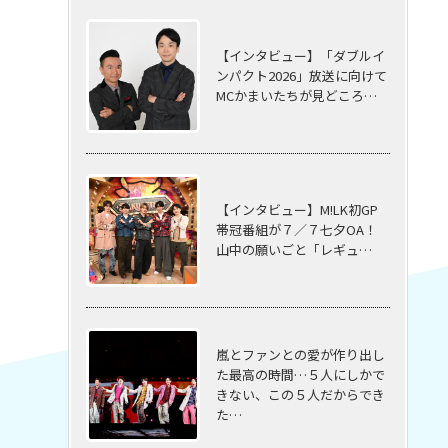
【インタビュー】「ダブルイ
ンパクト2026」放送に向けて
MCかまいたちが見どころ…
【インタビュー】M!LK初GP
帯冠番組が７／７七夕OA！
山中の願いごと「レギュ…
嵐とファンとの愛が作り出し
た最高の時間…５⼈にしかで
きない、この５⼈だからでき
た…