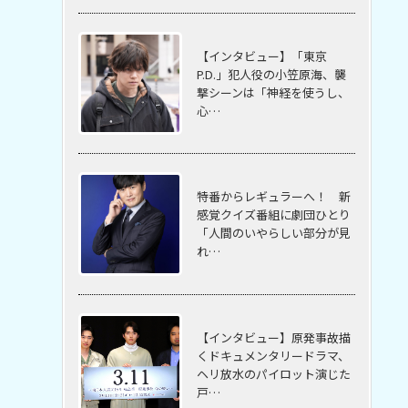
【インタビュー】「東京
P.D.」犯人役の小笠原海、襲
撃シーンは「神経を使うし、
心…
特番からレギュラーへ！ 新
感覚クイズ番組に劇団ひとり
「人間のいやらしい部分が見
れ…
【インタビュー】原発事故描
くドキュメンタリードラマ、
ヘリ放水のパイロット演じた
戸…