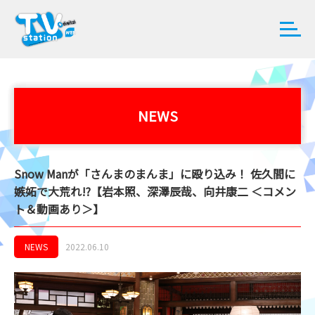
NEWS
Snow Manが「さんまのまんま」に殴り込み！ 佐久間に
嫉妬で大荒れ!?【岩本照、深澤辰哉、向井康二 ＜コメン
ト＆動画あり＞】
NEWS
2022.06.10