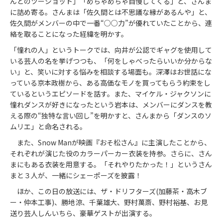
んとのツーショット」「めちゃめちゃ自慢してくる」と、さんま
に詰め寄る。さんまは「佐久間とは不思議な縁があるんや」と、
佐久間がメンバーの中で一番“○○力”が優れていたことから、連
絡を取ることになった経緯を明かす。
「憧れの人」というトークでは、向井が公認でギャグを使用して
いる芸人の名を挙げつつも、「何をしゃべったらいいか分からな
い」と、笑いに対する悩みを相談する場面も。深澤はお世話にな
っている京本政樹から、ある高価なモノを買ってもらう約束をし
ているというエピソードを話す。また、マイケル・ジャクソンに
憧れダンスが好きになったという岩本は、メンバーにダンスを教
える際の“独特な言い回し”を明かすと、さんまから「ダンスのソ
ムリエ」と命名される。
また、Snow Manが映画『おそ松さん』に主演したことから、
それぞれが演じた役のカラーパーカー衣装を持参。さらに、さん
まにもある衣装を用意する。「それやりたかった！」というさん
まと３人が、一緒にシェーポーズを披露！
ほか、この日の放送には、ザ・ドリフターズ(加藤茶・高木ブ
ー・仲本工事)、勝地涼、千葉雄大、野村萬斎、野村裕基、お見
送り芸人しんいちら、豪華ゲストが出演する。