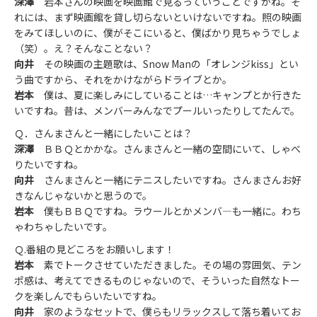
深澤
岩本さんの映画を映画館で見るっていうことですかね。そ
れには、まず映画館を貸し切らないといけないですね。照の映画
をみてほしいのに、僕がそこにいると、僕ばかり見ちゃうでしょ
（笑）。え？そんなことない？
向井
その映画の主題歌は、Snow Manの「オレンジkiss」とい
う曲ですから、それをかけながらドライブとか。
岩本
僕は、夏に楽しみにしていることは…キャンプとか行きた
いですね。昔は、メンバーみんなでプールいったりしてたんで。
Ｑ．さんまさんと一緒にしたいことは？
深澤
ＢＢＱとかかな。さんまさんと一緒の空間にいて、しゃべ
りたいですね。
向井
さんまさんと一緒にテニスしたいですね。さんまさんお好
きなんじゃないかと思うので。
岩本
僕もＢＢＱですね。ラウールとかメンバ―も一緒に。わち
ゃわちゃしたいです。
Ｑ.番組の見どころをお願いします！
岩本
素でトークさせていただきました。その場の雰囲気、テン
ポ感は、考えてできるものじゃないので、そういった自然なトー
クを楽しんでもらいたいですね。
向井
家のようなセットで、僕らもリラックスして落ち着いてお