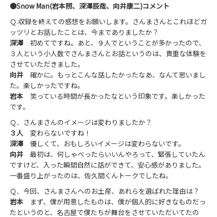
●Snow Man(岩本照、深澤辰哉、向井康二)コメント
Ｑ.収録を終えての感想をお願いします。さんまさんとこれほどガ
ッツリとお話したことは、今までありましたか？
深澤
初めてですね。あと、９人でということが多かったので、
３人という小人数でさんまさんとお話というのは、貴重な体験を
させていただきました。
向井
確かに。もっとこんな話したかったなあ、なんて思いまし
た。楽しかったですね。
岩本
笑っている時間が長かったなという印象です。楽しかった
です。
Ｑ．さんまさんのイメージは変わりましたか？
３人
変わらないですね！
深澤
優しくて、おもしろいイメージは変わらないです。
向井
最初は、何しゃべったらいいんやろって、緊張していたん
ですけど、入った瞬間自然に話ができて、安心感がありました。
一番盛り上がったのは、佐久間くんトークでしたね。
Ｑ．今回、さんまさんへのお土産、あれらを選ばれた理由は？
岩本
まず、僕が用意したものは、僕が個人的に好きなものだっ
たというのと、名古屋で僕たちが舞台をさせていただいてたの