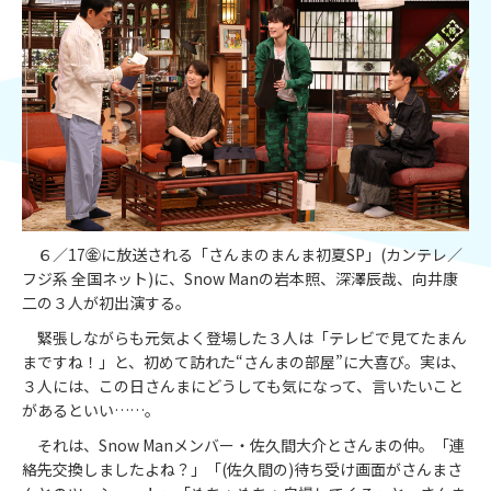
６／17㊎に放送される「さんまのまんま初夏SP」(カンテレ／
フジ系 全国ネット)に、Snow Manの岩本照、深澤辰哉、向井康
二の３人が初出演する。
緊張しながらも元気よく登場した３人は「テレビで見てたまん
まですね！」と、初めて訪れた“さんまの部屋”に大喜び。実は、
３人には、この日さんまにどうしても気になって、言いたいこと
があるといい……。
それは、Snow Manメンバー・佐久間大介とさんまの仲。「連
絡先交換しましたよね？」「(佐久間の)待ち受け画面がさんまさ