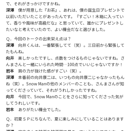
で、それがきっかけですかね。
深澤
僕が用意した『お茶』、あれは、僕の誕生日プレゼントで
以前いただいたことがあったんです。『すごい！木箱に入ってい
て、香りや風味が高級だな』と思っていて、誰かにプレゼントし
たいなと考えていたので、よい機会だなと選びました。
Ｑ．今回のトークの出来栄え点は？
深澤
向井くんは、一番緊張してて（笑）。三日前から緊張して
たもんね。
向井
楽しかったですし、点数をつけるものじゃないですね。さ
んまさんと一緒にいられた時間…100点でいいじゃないですか！
岩本
肩の力が抜けた感がすごい（笑）。
深澤
本番前の向井康二は、いつもの向井康二じゃなかったもん
ね（笑）。Snow Manの他のメンバーのことも、さんまさんが知
ってくださっていて、それがうれしかったですね。
向井
今回で、Snow Manのことをさらに知ってくださった気が
してうれしいです。
岩本
ありがたい機会でした。
Ｑ．初夏ＳＰにちなんで、夏に楽しみにしていることはあります
か？