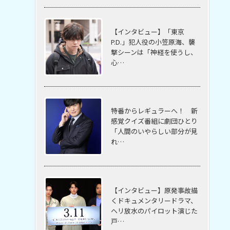
【インタビュー】「東京
P.D.」犯人役の小笠原海、襲
撃シーンは「神経を使うし、
心…
特番からレギュラーへ！ 新
感覚クイズ番組に劇団ひとり
「人間のいやらしい部分が見
れ…
【インタビュー】原発事故描
くドキュメンタリードラマ、
ヘリ放水のパイロット演じた
戸…