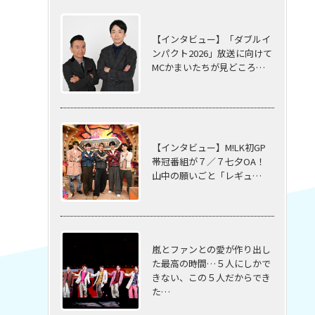
【インタビュー】「ダブルイ
ンパクト2026」放送に向けて
MCかまいたちが見どころ…
【インタビュー】M!LK初GP
帯冠番組が７／７七夕OA！
山中の願いごと「レギュ…
嵐とファンとの愛が作り出し
た最高の時間…５⼈にしかで
きない、この５⼈だからでき
た…