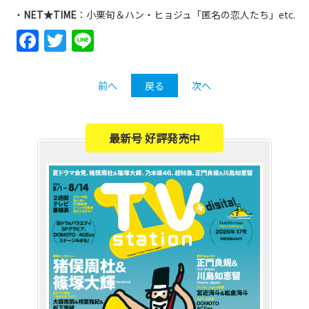
・
NET★TIME
：小栗旬＆ハン・ヒョジュ「匿名の恋人たち」etc.
Facebook
Twitter
Line
前へ
戻る
次へ
最新号 好評発売中