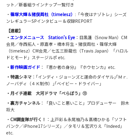
ット／新番組ラインナップ一覧付き
・
篠塚大輝＆猪俣周杜（timelesz）
:「今夜はナゾトレ」シーズ
ンレギュラーSPインタビュー＆収録REPORT
【連載】
・
エンタメニュース Station’s Eye
：目黒蓮（Snow Man）CM
会見／寺西拓人・原嘉孝・橋本将生・猪俣周杜・篠塚大輝
（timelesz）CM会見／七五三掛龍也（Travis Japan）「ハロル
ドとモード」ステージルポ etc.
・
新作映画ガイド
：『愚か者の身分』『ホウセンカ』etc.
・特選シネマ
：｢インディ・ジョーンズと運命のダイヤル｣｢Ｍｒ.
ノーバディ（４Ｋ制作）｣｢ベイビー・ドライバー｣
・月イチ連載 大河ドラマ「べらぼう」⑪
・裏方チャンネル
：「良いこと悪いこと」プロデューサー 鈴木
将大
・
CM調査隊が行く！
：上戸彩＆永尾柚乃＆髙橋ひかる「ソフト
バンク／iPhone17シリーズ」／タモリ＆宮沢りえ「Indeed」
etc.