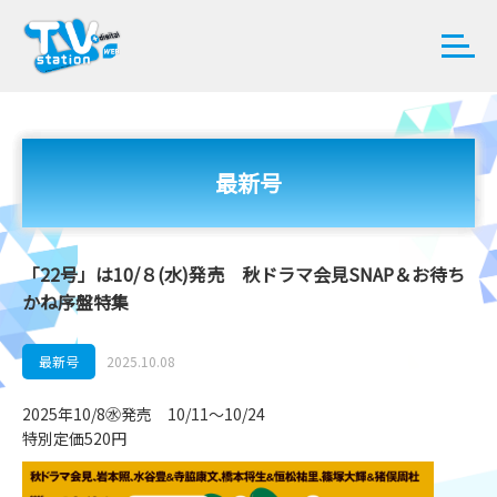
最新号
「22号」は10/８(水)発売 秋ドラマ会見SNAP＆お待ち
かね序盤特集
最新号
2025.10.08
2025年10/8㊌発売 10/11～10/24
特別定価520円