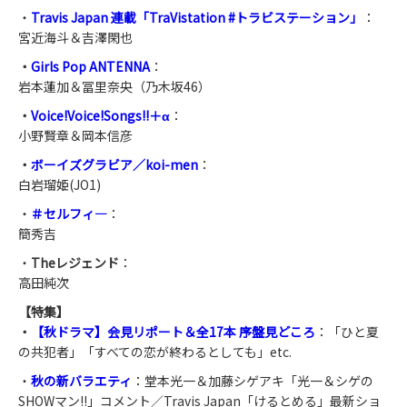
・
Travis Japan 連載「TraVistation #トラビステーション」
：
宮近海斗＆吉澤閑也
・
Girls Pop ANTENNA
：
岩本蓮加＆冨里奈央（乃木坂46）
・
Voice!Voice!Songs!!＋α
：
小野賢章＆岡本信彦
・
ボーイズグラビア／koi-men
：
白岩瑠姫(JO1)
・
＃セルフィ―
：
簡秀吉
・
Theレジェンド
：
高田純次
【特集】
・
【秋ドラマ】会見リポート＆全17本 序盤見どころ
：「ひと夏
の共犯者」「すべての恋が終わるとしても」etc.
・
秋の新バラエティ
：堂本光一＆加藤シゲアキ「光一＆シゲの
SHOWマン!!」コメント／Travis Japan「けるとめる」最新ショ