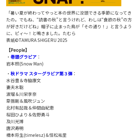
「暑い夏が終わってやっと本の世界に没頭できる季節になってき
たの。でもね、“読書の秋”と言うけれど、わしは“食欲の秋”の方
が好きだけどね」帽子に止まった鳥が「その通り！」と言うよう
に、ピィ〜！と鳴きました。たむら
表紙©TAMURA SHIGERU 2025
【People】
・
巻頭グラビア
：
岩本照(Snow Man)
・
秋ドラマ スターグラビア第３弾
：
水谷豊＆寺脇康文
妻夫木聡
波瑠＆川栄李奈
草彅剛＆風吹ジュン
北村有起哉＆仲間由紀恵
桜田ひより＆佐野勇斗
及川光博
唐沢寿明
橋本将生(timelesz)＆恒松祐里